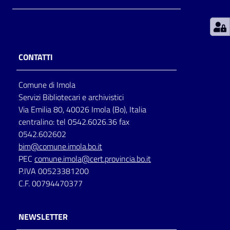
Patto
per
la
CONTATTI
lettura
Comune di Imola
Servizi Bibliotecari e archivistici
Seguici
Via Emilia 80, 40026 Imola (Bo), Italia
su
centralino: tel 0542.6026.36 fax
0542.602602
bim@comune.imola.bo.it
PEC
comune.imola@cert.provincia.bo.it
P.IVA 00523381200
C.F. 00794470377
NEWSLETTER