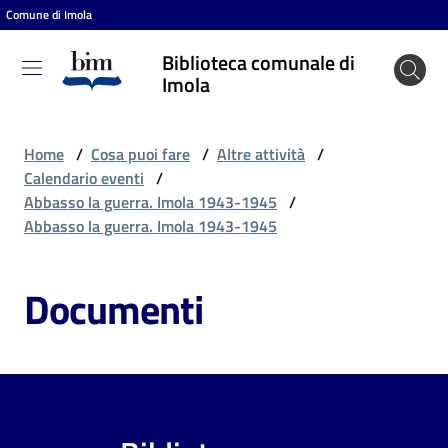
Comune di Imola
Vai al contenuto
Vai alla navigazione
Vai al footer
Biblioteca comunale di
Biblioteca
Imola
comunale
di Imola
Home
/
Cosa puoi fare
/
Altre attività
/
Calendario eventi
/
Abbasso la guerra. Imola 1943-1945
/
Entra
Abbasso la guerra. Imola 1943-1945
Documenti
Cosa
puoi
fare
Scopri