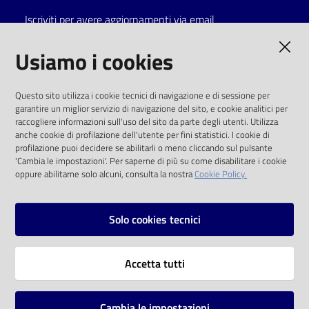
Iscriviti per avere aggiornamenti via email
Catalogo
on line
AMMINISTRAZIONE TRASPARENTE
Usiamo i cookies
Eventi
I dati personali pubblicati sono riutilizzabili
Questo sito utilizza i cookie tecnici di navigazione e di sessione per
solo alle condizioni previste dalla direttiva
garantire un miglior servizio di navigazione del sito, e cookie analitici per
Chiedi al
comunitaria 2003/98/CE e dal d.lgs. 36/2006
raccogliere informazioni sull'uso del sito da parte degli utenti. Utilizza
bibliotecario
anche cookie di profilazione dell'utente per fini statistici. I cookie di
SOCIAL
profilazione puoi decidere se abilitarli o meno cliccando sul pulsante
Avvisi
'Cambia le impostazioni'. Per saperne di più su come disabilitare i cookie
oppure abilitarne solo alcuni, consulta la nostra
Cookie Policy.
Facebook
Youtube
Instagram
Orari
Solo cookies tecnici
Vai alla pagina
Accetta tutti
Privacy
Note legali
Cambia le impostazioni