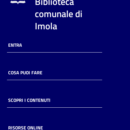
Biblioteca
i
contenuti
comunale di
Imola
Risorse
online
ENTRA
COSA PUOI FARE
Casa
Piani
SCOPRI I CONTENUTI
Archivio
storico
RISORSE ONLINE
Decentrate