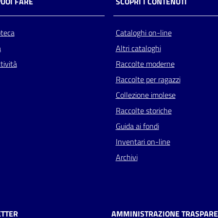
PUOI FARE
SCOPRI I CONTENUTI
oteca
Cataloghi on-line
a
Altri cataloghi
tività
Raccolte moderne
Raccolte per ragazzi
Collezione imolese
Raccolte storiche
Guida ai fondi
Inventari on-line
Archivi
TTER
AMMINISTRAZIONE TRASPAR