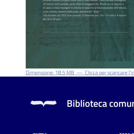
Dimensione: 18.5 MB
—
Clicca per scaricare l
Biblioteca comun