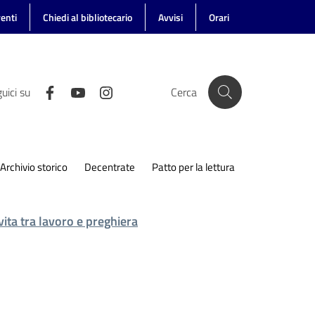
enti
Chiedi al bibliotecario
Avvisi
Orari
uici su
Cerca
Archivio storico
Decentrate
Patto per la lettura
vita tra lavoro e preghiera