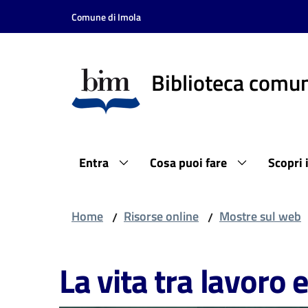
Vai al contenuto
Vai alla navigazione
Vai al footer
Comune di Imola
Biblioteca comun
Entra
Cosa puoi fare
Scopri 
Home
Risorse online
Mostre sul web
/
/
La vita tra lavoro 