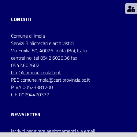
Patto
CONTATTI
per
la
Comune di Imola
lettura
Servizi Bibliotecari e archivistici
Via Emilia 80, 40026 Imola (Bo), Italia
centralino: tel 0542.6026.36 fax
Seguici
0542.602602
su
bim@comune.imola.bo.it
PEC
comune.imola@cert.provincia.bo.it
P.IVA 00523381200
C.F. 00794470377
NEWSLETTER
Iscriviti per avere aggiornamenti via email