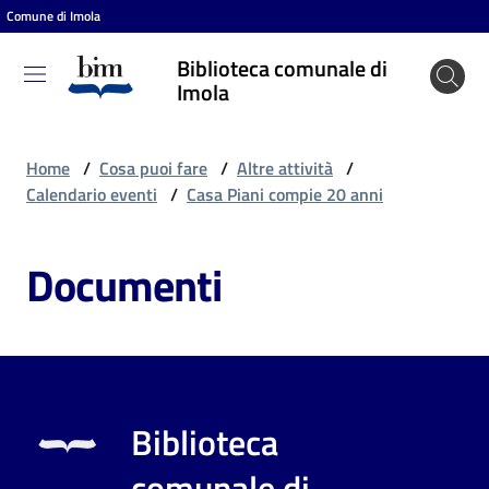
Comune di Imola
Vai al contenuto
Vai alla navigazione
Vai al footer
Biblioteca comunale di
Biblioteca
Imola
comunale
di Imola
Home
/
Cosa puoi fare
/
Altre attività
/
Calendario eventi
/
Casa Piani compie 20 anni
Entra
Documenti
Cosa
puoi
fare
Biblioteca
Scopri
comunale di