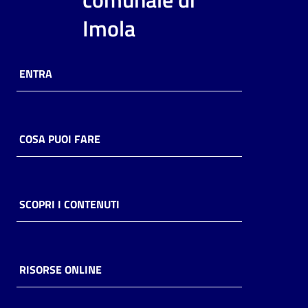
i
Imola
contenuti
ENTRA
Risorse
online
COSA PUOI FARE
Casa
SCOPRI I CONTENUTI
Piani
Archivio
storico
RISORSE ONLINE
Decentrate