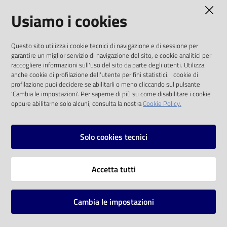
AMMINISTRAZIONE TRASPARENTE
Usiamo i cookies
Catalogo
on line
I dati personali pubblicati sono riutilizzabili
Questo sito utilizza i cookie tecnici di navigazione e di sessione per
solo alle condizioni previste dalla direttiva
Eventi
garantire un miglior servizio di navigazione del sito, e cookie analitici per
comunitaria 2003/98/CE e dal d.lgs. 36/2006
raccogliere informazioni sull'uso del sito da parte degli utenti. Utilizza
anche cookie di profilazione dell'utente per fini statistici. I cookie di
Chiedi al
SOCIAL
profilazione puoi decidere se abilitarli o meno cliccando sul pulsante
bibliotecario
'Cambia le impostazioni'. Per saperne di più su come disabilitare i cookie
oppure abilitarne solo alcuni, consulta la nostra
Cookie Policy.
Facebook
Youtube
Instagram
Avvisi
Solo cookies tecnici
Orari
Vai alla pagina
Accetta tutti
Privacy
Note legali
Cambia le impostazioni
Mappa del sito