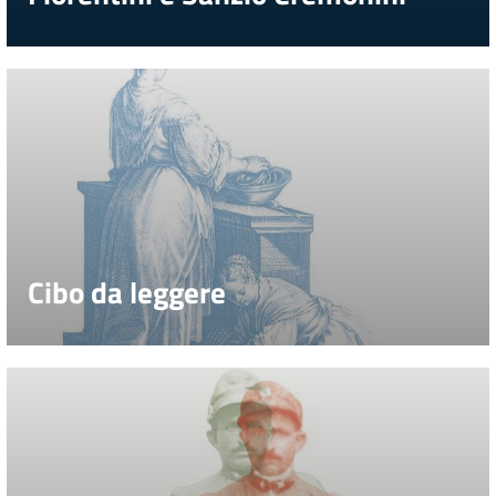
Catalogo
on line
Eventi
Chiedi al
bibliotecario
Avvisi
Cibo da leggere
Orari