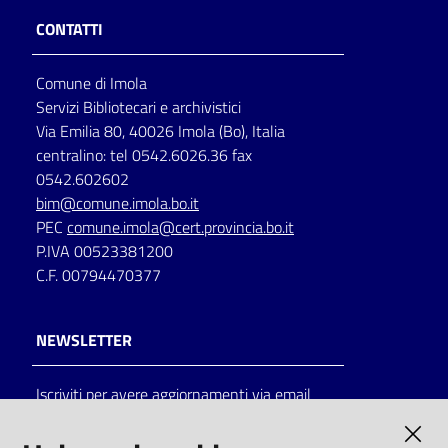
CONTATTI
Comune di Imola
Servizi Bibliotecari e archivistici
Via Emilia 80, 40026 Imola (Bo), Italia
centralino: tel 0542.6026.36 fax
0542.602602
bim@comune.imola.bo.it
PEC
comune.imola@cert.provincia.bo.it
P.IVA 00523381200
C.F. 00794470377
NEWSLETTER
Iscriviti per avere aggiornamenti via email
AMMINISTRAZIONE TRASPARENTE