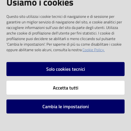
Usiamo i cookies
I dati personali pubblicati sono riutilizzabili
Questo sito utilizza i cookie tecnici di navigazione e di sessione per
solo alle condizioni previste dalla direttiva
garantire un miglior servizio di navigazione del sito, e cookie analitici per
comunitaria 2003/98/CE e dal d.lgs. 36/2006
raccogliere informazioni sull'uso del sito da parte degli utenti. Utilizza
anche cookie di profilazione dell'utente per fini statistici. I cookie di
SOCIAL
profilazione puoi decidere se abilitarli o meno cliccando sul pulsante
'Cambia le impostazioni'. Per saperne di più su come disabilitare i cookie
oppure abilitarne solo alcuni, consulta la nostra
Cookie Policy.
Facebook
Youtube
Instagram
Solo cookies tecnici
Vai alla pagina
Accetta tutti
Privacy
Note legali
Cambia le impostazioni
Mappa del sito
Impostazioni cookie