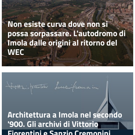
Patto
Non esiste curva dove non si
per
la
possa sorpassare. L'autodromo di
lettura
Imola dalle origini al ritorno del
WEC
Seguici
su
Architettura a Imola nel secondo
'900. Gli archivi di Vittorio
Fiorentini e Sanzio Cremonini