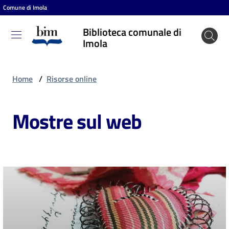
Comune di Imola
Vai al contenuto
Vai alla navigazione
Vai al footer
Biblioteca comunale di
Biblioteca
Imola
comunale
di Imola
Home
/
Risorse online
Mostre sul web
Entra
Cosa
puoi
fare
Scopri