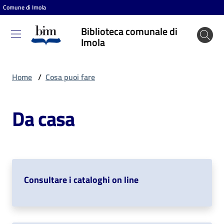
Comune di Imola
Vai al contenuto
Vai alla navigazione
Vai al footer
Biblioteca comunale di
Biblioteca
Imola
comunale
di Imola
Home
/
Cosa puoi fare
Da casa
Entra
Cosa
puoi
fare
Consultare i cataloghi on line
Scopri