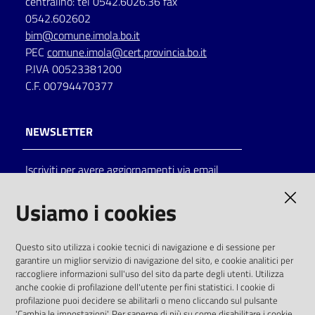
centralino: tel 0542.6026.36 fax
0542.602602
bim@comune.imola.bo.it
PEC
comune.imola@cert.provincia.bo.it
P.IVA 00523381200
C.F. 00794470377
NEWSLETTER
Iscriviti per avere aggiornamenti via email
AMMINISTRAZIONE TRASPARENTE
Usiamo i cookies
I dati personali pubblicati sono riutilizzabili
Questo sito utilizza i cookie tecnici di navigazione e di sessione per
solo alle condizioni previste dalla direttiva
garantire un miglior servizio di navigazione del sito, e cookie analitici per
comunitaria 2003/98/CE e dal d.lgs. 36/2006
raccogliere informazioni sull'uso del sito da parte degli utenti. Utilizza
anche cookie di profilazione dell'utente per fini statistici. I cookie di
SOCIAL
profilazione puoi decidere se abilitarli o meno cliccando sul pulsante
'Cambia le impostazioni'. Per saperne di più su come disabilitare i cookie