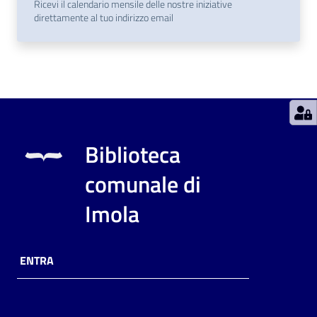
Ricevi il calendario mensile delle nostre iniziative
direttamente al tuo indirizzo email
Catalogo
on line
Eventi
Chiedi al
bibliotecario
Biblioteca
Avvisi
comunale di
Orari
Imola
ENTRA