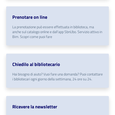
Patto
Prenotare on line
per
la
La prenotazione può essere effettuata in biblioteca, ma
lettura
anche sul catalogo online e dall'app SbnUbo. Servizio attivo in
Bim. Scopri come puoi fare
Seguici
su
Chiedilo al bibliotecario
Hai bisogno di aiuto? Vuoi fare una domanda? Puoi contattare
i bibliotecari ogni giorno della settimana, 24 ore su 24.
Ricevere la newsletter