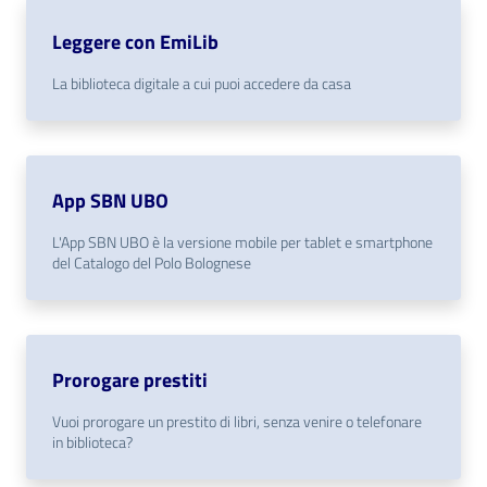
i
contenuti
Leggere con EmiLib
La biblioteca digitale a cui puoi accedere da casa
Risorse
online
App SBN UBO
L'App SBN UBO è la versione mobile per tablet e smartphone
del Catalogo del Polo Bolognese
Casa
Piani
Prorogare prestiti
Archivio
Vuoi prorogare un prestito di libri, senza venire o telefonare
storico
in biblioteca?
Decentrate