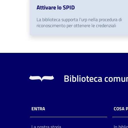
Attivare lo SPID
La biblioteca supporta l’urp nella procedura di
riconoscimento per ottenere le credenziali
Biblioteca comun
ENTRA
COSA 
La nostra storia
In bibli