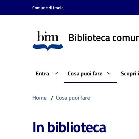
Vai al contenuto
Vai alla navigazione
Vai al footer
Comune di Imola
Biblioteca comun
Entra
Cosa puoi fare
Scopri 
Home
Cosa puoi fare
/
In biblioteca