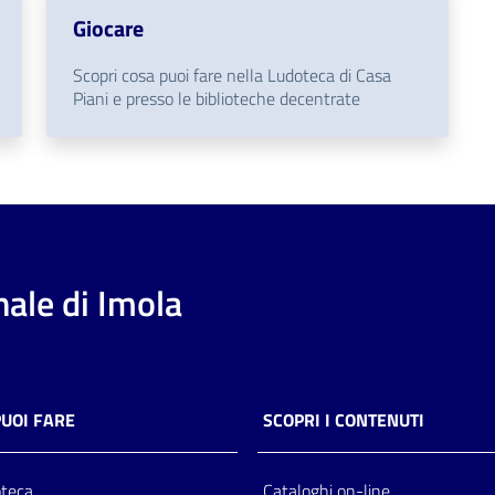
Giocare
Scopri cosa puoi fare nella Ludoteca di Casa
Piani e presso le biblioteche decentrate
ale di Imola
PUOI FARE
SCOPRI I CONTENUTI
oteca
Cataloghi on-line