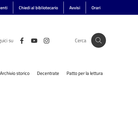
enti
Chiedi al bibliotecario
Avvisi
Orari
uici su
Cerca
Archivio storico
Decentrate
Patto per la lettura