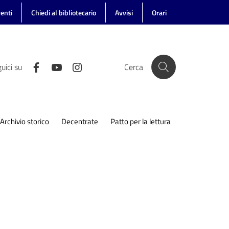
enti
Chiedi al bibliotecario
Avvisi
Orari
uici su
Cerca
Archivio storico
Decentrate
Patto per la lettura