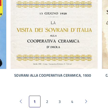
SOVRANI ALLA COOPERATIVA CERAMICA, 1930
C
1
2
3
4
Pagina precedente
Pagina succe