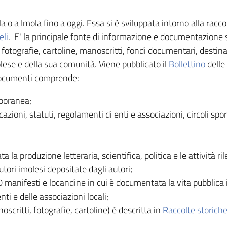
 o a Imola fino a oggi. Essa si è sviluppata intorno alla racco
eli
. E' la principale fonte di informazione e documentazione su
, fotografie, cartoline, manoscritti, fondi documentari, destinat
imolese e della sua comunità. Viene pubblicato il
Bollettino
delle
 documenti comprende:
mporanea;
ioni, statuti, regolamenti di enti e associazioni, circoli sport
ta la produzione letteraria, scientifica, politica e le attività r
tori imolesi depositate dagli autori;
00 manifesti e locandine in cui è documentata la vita pubblica i
 enti e delle associazioni locali;
ritti, fotografie, cartoline) è descritta in
Raccolte storich