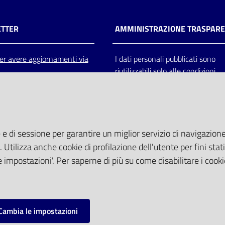
TTER
AMMINISTRAZIONE TRASPAR
 per avere aggiornamenti via
I dati personali pubblicati sono
riutilizzabili solo alle condizioni
previste dalla direttiva comunitar
2003/98/CE e dal d.lgs. 36/200
 e di sessione per garantire un miglior servizio di navigazione 
. Utilizza anche cookie di profilazione dell'utente per fini stati
 impostazioni'. Per saperne di più su come disabilitare i cooki
Cambia le impostazioni