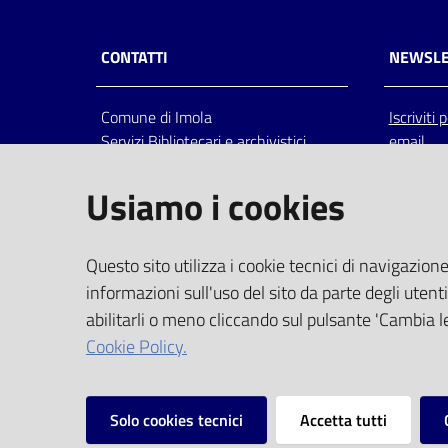
CONTATTI
NEWSLE
Comune di Imola
Iscriviti
Servizi Bibliotecari e archivistici
email
Via Emilia 80, 40026 Imola (Bo),
Italia
Usiamo i cookies
centralino: tel 0542.6026.36 fax
0542.602602
bim@comune.imola.bo.it
Questo sito utilizza i cookie tecnici di navigazione
PEC
informazioni sull'uso del sito da parte degli utenti
comune.imola@cert.provincia.bo.it
abilitarli o meno cliccando sul pulsante 'Cambia le
P.IVA 00523381200
Cookie Policy.
C.F. 00794470377
Solo cookies tecnici
Accetta tutti
Vai alla pagina