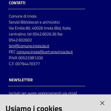
CONTATTI
Comune di Imola
Servizi Bibliotecari e archivistici
Via Emilia 80, 40026 Imola (Bo), Italia
centralino: tel 0542.6026.36 fax
0542.602602
bim@comune.imola.bo.it
PEC
comune.imola@cert.provincia.bo.it
P.IVA 00523381200
C.F. 00794470377
NEWSLETTER
Iscriviti per avere aggiornamenti via email
AMMINISTRAZIONE TRASPARENTE
Usiamo i cookies