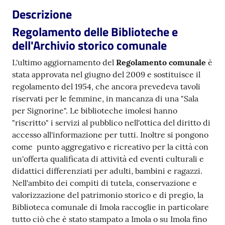
i
Descrizione
contenuti
Regolamento delle Biblioteche e
dell'Archivio storico comunale
Risorse
L'ultimo aggiornamento del
Regolamento comunale
è
online
stata approvata nel giugno del 2009 e sostituisce il
regolamento del 1954, che ancora prevedeva tavoli
riservati per le femmine, in mancanza di una "Sala
per Signorine". Le biblioteche imolesi hanno
"riscritto" i servizi al pubblico nell'ottica del diritto di
accesso all'informazione per tutti. Inoltre si pongono
Casa
come punto aggregativo e ricreativo per la città con
Piani
un'offerta qualificata di attività ed eventi culturali e
didattici differenziati per adulti, bambini e ragazzi.
Nell'ambito dei compiti di tutela, conservazione e
Archivio
valorizzazione del patrimonio storico e di pregio, la
storico
Biblioteca comunale di Imola raccoglie in particolare
tutto ciò che è stato stampato a Imola o su Imola fino
Decentrate