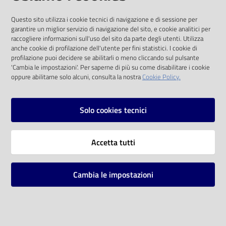
I dati personali pubblicati sono riutilizzabili
Questo sito utilizza i cookie tecnici di navigazione e di sessione per
solo alle condizioni previste dalla direttiva
garantire un miglior servizio di navigazione del sito, e cookie analitici per
comunitaria 2003/98/CE e dal d.lgs. 36/2006
raccogliere informazioni sull'uso del sito da parte degli utenti. Utilizza
anche cookie di profilazione dell'utente per fini statistici. I cookie di
SOCIAL
profilazione puoi decidere se abilitarli o meno cliccando sul pulsante
'Cambia le impostazioni'. Per saperne di più su come disabilitare i cookie
oppure abilitarne solo alcuni, consulta la nostra
Cookie Policy.
Facebook
Youtube
Instagram
Solo cookies tecnici
Vai alla pagina
Accetta tutti
Privacy
Note legali
Cambia le impostazioni
Mappa del sito
Impostazioni cookie