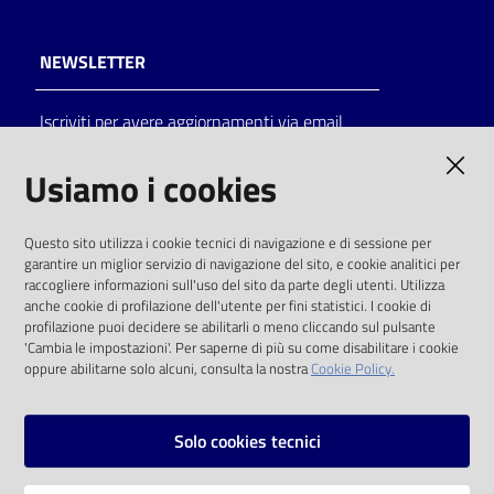
NEWSLETTER
Iscriviti per avere aggiornamenti via email
AMMINISTRAZIONE TRASPARENTE
Usiamo i cookies
I dati personali pubblicati sono riutilizzabili
Questo sito utilizza i cookie tecnici di navigazione e di sessione per
solo alle condizioni previste dalla direttiva
garantire un miglior servizio di navigazione del sito, e cookie analitici per
comunitaria 2003/98/CE e dal d.lgs. 36/2006
raccogliere informazioni sull'uso del sito da parte degli utenti. Utilizza
anche cookie di profilazione dell'utente per fini statistici. I cookie di
SOCIAL
profilazione puoi decidere se abilitarli o meno cliccando sul pulsante
'Cambia le impostazioni'. Per saperne di più su come disabilitare i cookie
oppure abilitarne solo alcuni, consulta la nostra
Cookie Policy.
Facebook
Youtube
Instagram
Solo cookies tecnici