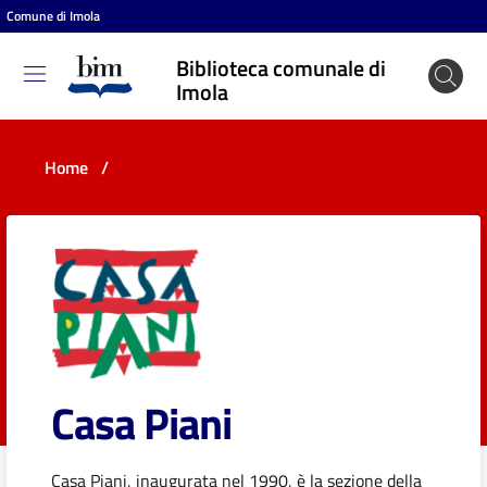
Comune di Imola
Vai al contenuto
Vai alla navigazione
Vai al footer
Biblioteca comunale di
Biblioteca
Imola
comunale
di Imola
Home
/
Entra
Cosa
puoi
fare
Casa Piani
Scopri
Casa Piani, inaugurata nel 1990, è la sezione della