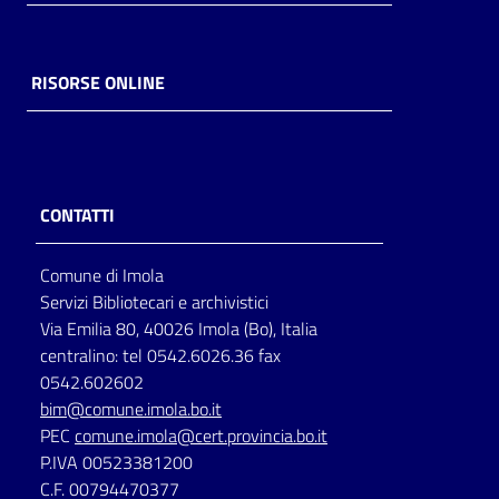
RISORSE ONLINE
CONTATTI
Comune di Imola
Servizi Bibliotecari e archivistici
Via Emilia 80, 40026 Imola (Bo), Italia
centralino: tel 0542.6026.36 fax
0542.602602
bim@comune.imola.bo.it
PEC
comune.imola@cert.provincia.bo.it
P.IVA 00523381200
C.F. 00794470377