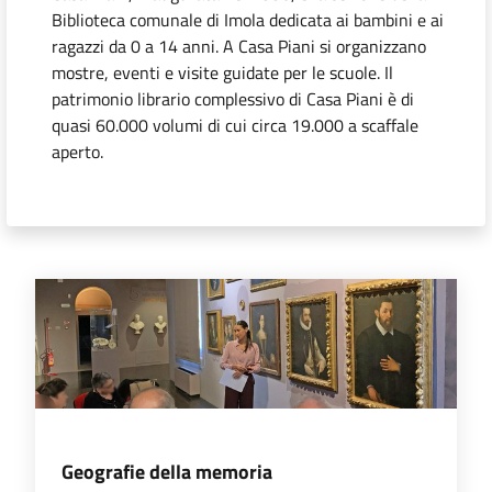
i
Biblioteca comunale di Imola dedicata ai bambini e ai
contenuti
ragazzi da 0 a 14 anni. A Casa Piani si organizzano
mostre, eventi e visite guidate per le scuole. Il
patrimonio librario complessivo di Casa Piani è di
Risorse
quasi 60.000 volumi di cui circa 19.000 a scaffale
online
aperto.
Casa
Piani
Menu selezionato
Archivio
storico
Geografie della memoria
Decentrate