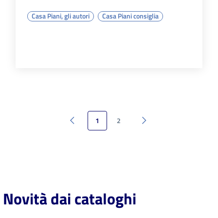
Casa Piani, gli autori
Casa Piani consiglia
1
2
Pagina precedente
Pagina successiva
Novità dai cataloghi