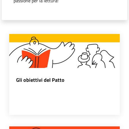
passione per la lettura!
i
contenuti
Risorse
online
Gli obiettivi del Patto
Casa
Piani
Archivio
storico
Decentrate