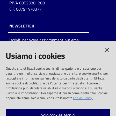
P.IVA 00523381200
C.F. 00794470377
NEWSLETTER
Iscriviti per avere aggiornamenti via email
AMMINISTRAZIONE TRASPARENTE
Usiamo i cookies
I dati personali pubblicati sono riutilizzabili
Questo sito utilizza i cookie tecnici di navigazione e di sessione per
solo alle condizioni previste dalla direttiva
garantire un miglior servizio di navigazione del sito, e cookie analitici per
comunitaria 2003/98/CE e dal d.lgs. 36/2006
raccogliere informazioni sull'uso del sito da parte degli utenti. Utilizza
anche cookie di profilazione dell'utente per fini statistici. I cookie di
SOCIAL
profilazione puoi decidere se abilitarli o meno cliccando sul pulsante
'Cambia le impostazioni'. Per saperne di più su come disabilitare i cookie
oppure abilitarne solo alcuni, consulta la nostra
Cookie Policy.
Facebook
Youtube
Instagram
Solo cookies tecnici