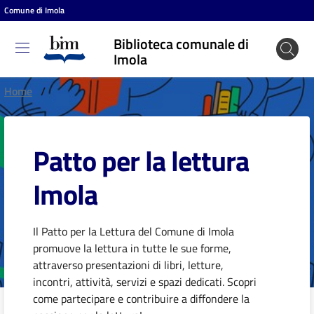
Comune di Imola
Vai al contenuto
Vai alla navigazione
Vai al footer
Biblioteca comunale di
Biblioteca
Imola
comunale
di Imola
Home
/
Patto per la lettura
Entra
Imola
Cosa
puoi
Il Patto per la Lettura del Comune di Imola
fare
promuove la lettura in tutte le sue forme,
attraverso presentazioni di libri, letture,
incontri, attività, servizi e spazi dedicati. Scopri
come partecipare e contribuire a diffondere la
Scopri