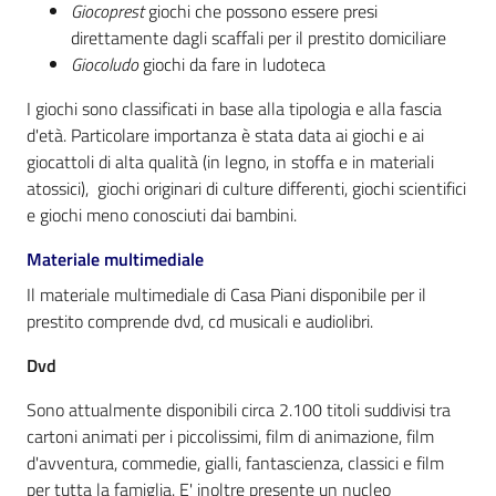
i
Giocoprest
giochi che possono essere presi
contenuti
direttamente dagli scaffali per il prestito domiciliare
Giocoludo
giochi da fare in ludoteca
I giochi sono classificati in base alla tipologia e alla fascia
Risorse
d'età. Particolare importanza è stata data ai giochi e ai
online
giocattoli di alta qualità (in legno, in stoffa e in materiali
atossici), giochi originari di culture differenti, giochi scientifici
e giochi meno conosciuti dai bambini.
Materiale multimediale
Il materiale multimediale di Casa Piani disponibile per il
Casa
prestito comprende dvd, cd musicali e audiolibri.
Piani
Dvd
Archivio
Sono attualmente disponibili circa 2.100 titoli suddivisi tra
storico
cartoni animati per i piccolissimi, film di animazione, film
d'avventura, commedie, gialli, fantascienza, classici e film
per tutta la famiglia. E' inoltre presente un nucleo
Decentrate