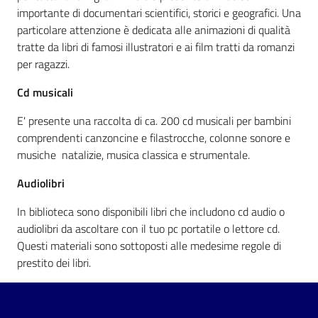
importante di documentari scientifici, storici e geografici. Una
particolare attenzione è dedicata alle animazioni di qualità
Patto
tratte da libri di famosi illustratori e ai film tratti da romanzi
per
per ragazzi.
la
lettura
Cd musicali
E' presente una raccolta di ca. 200 cd musicali per bambini
comprendenti canzoncine e filastrocche, colonne sonore e
Seguici
musiche natalizie, musica classica e strumentale.
su
Audiolibri
In biblioteca sono disponibili libri che includono cd audio o
audiolibri da ascoltare con il tuo pc portatile o lettore cd.
Questi materiali sono sottoposti alle medesime regole di
prestito dei libri.