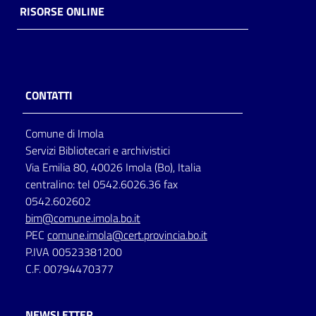
RISORSE ONLINE
CONTATTI
Comune di Imola
Servizi Bibliotecari e archivistici
Via Emilia 80, 40026 Imola (Bo), Italia
centralino: tel 0542.6026.36 fax
0542.602602
bim@comune.imola.bo.it
PEC
comune.imola@cert.provincia.bo.it
P.IVA 00523381200
C.F. 00794470377
NEWSLETTER