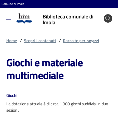
Comune di Imola
Vai al contenuto
Vai alla navigazione
Vai al footer
Biblioteca comunale di
Biblioteca
Imola
comunale
di Imola
Home
/
Scopri i contenuti
/
Raccolte per ragazzi
Giochi e materiale
Entra
multimediale
Cosa
puoi
fare
Giochi
La dotazione attuale è di circa 1.300 giochi suddivisi in due
sezioni:
Scopri