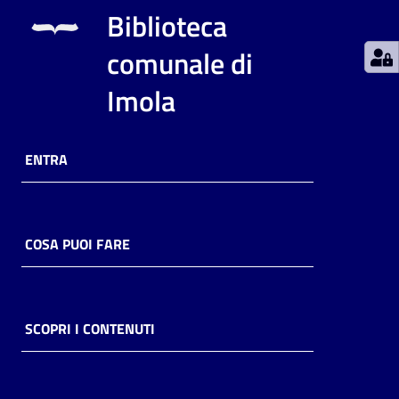
Biblioteca
Catalogo
comunale di
on line
Imola
Eventi
Chiedi al
ENTRA
bibliotecario
Avvisi
COSA PUOI FARE
Orari
SCOPRI I CONTENUTI