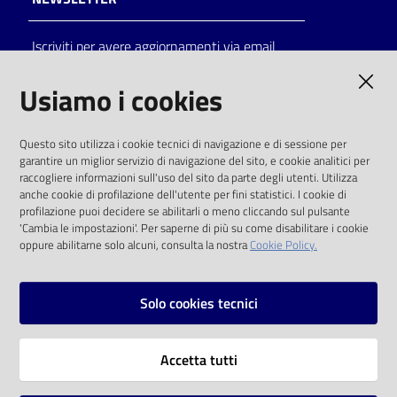
Iscriviti per avere aggiornamenti via email
AMMINISTRAZIONE TRASPARENTE
Usiamo i cookies
I dati personali pubblicati sono riutilizzabili
Questo sito utilizza i cookie tecnici di navigazione e di sessione per
solo alle condizioni previste dalla direttiva
garantire un miglior servizio di navigazione del sito, e cookie analitici per
comunitaria 2003/98/CE e dal d.lgs. 36/2006
raccogliere informazioni sull'uso del sito da parte degli utenti. Utilizza
anche cookie di profilazione dell'utente per fini statistici. I cookie di
SOCIAL
profilazione puoi decidere se abilitarli o meno cliccando sul pulsante
'Cambia le impostazioni'. Per saperne di più su come disabilitare i cookie
oppure abilitarne solo alcuni, consulta la nostra
Cookie Policy.
Facebook
Youtube
Instagram
Solo cookies tecnici
Vai alla pagina
Accetta tutti
Privacy