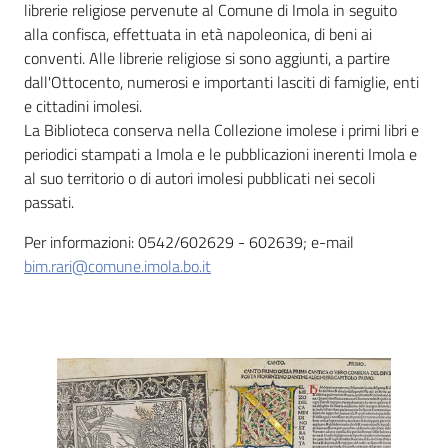
i
librerie religiose pervenute al Comune di Imola in seguito
contenuti
alla confisca, effettuata in età napoleonica, di beni ai
conventi. Alle librerie religiose si sono aggiunti, a partire
dall'Ottocento, numerosi e importanti lasciti di famiglie, enti
e cittadini imolesi.
Risorse
La Biblioteca conserva nella Collezione imolese i primi libri e
online
periodici stampati a Imola e le pubblicazioni inerenti Imola e
al suo territorio o di autori imolesi pubblicati nei secoli
passati.
Per informazioni: 0542/602629 - 602639; e-mail
bim.rari@comune.imola.bo.it
Casa
Piani
Archivio
storico
Decentrate