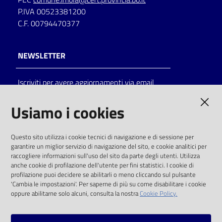
P.IVA 00523381200
C.F. 00794470377
NEWSLETTER
Iscriviti per avere aggiornamenti via email
AMMINISTRAZIONE TRASPARENTE
Usiamo i cookies
I dati personali pubblicati sono riutilizzabili
Questo sito utilizza i cookie tecnici di navigazione e di sessione per
solo alle condizioni previste dalla direttiva
garantire un miglior servizio di navigazione del sito, e cookie analitici per
comunitaria 2003/98/CE e dal d.lgs. 36/2006
raccogliere informazioni sull'uso del sito da parte degli utenti. Utilizza
anche cookie di profilazione dell'utente per fini statistici. I cookie di
SOCIAL
profilazione puoi decidere se abilitarli o meno cliccando sul pulsante
'Cambia le impostazioni'. Per saperne di più su come disabilitare i cookie
oppure abilitarne solo alcuni, consulta la nostra
Cookie Policy.
Facebook
Youtube
Instagram