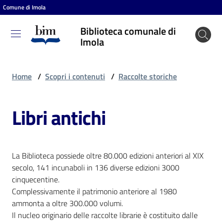
Comune di Imola
Vai al contenuto
Vai alla navigazione
Vai al footer
Biblioteca comunale di
Biblioteca
Imola
comunale
di Imola
Home
/
Scopri i contenuti
/
Raccolte storiche
Libri antichi
Entra
Cosa
La Biblioteca possiede oltre 80.000 edizioni anteriori al XIX
puoi
secolo, 141 incunaboli in 136 diverse edizioni 3000
fare
cinquecentine.
Complessivamente il patrimonio anteriore al 1980
ammonta a oltre 300.000 volumi.
Scopri
Il nucleo originario delle raccolte librarie è costituito dalle