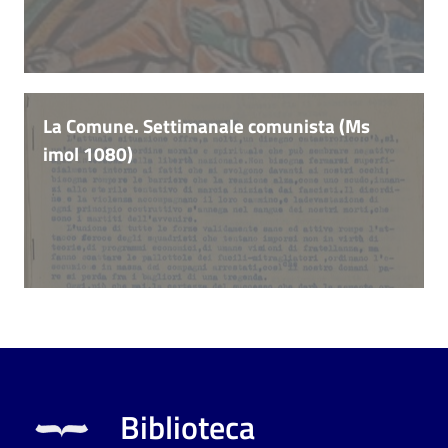
i
contenuti
Risorse
La Comune. Settimanale comunista (Ms
online
imol 1080)
Casa
Piani
Archivio
storico
Biblioteca
Decentrate