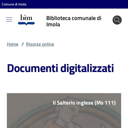
Comune di Imola
Vai al contenuto
Vai alla navigazione
Vai al footer
Biblioteca comunale di
Biblioteca
Imola
comunale
di Imola
Home
/
Risorse online
Documenti digitalizzati
Entra
Cosa
puoi
fare
Il Salterio inglese (Ms 111)
Scopri