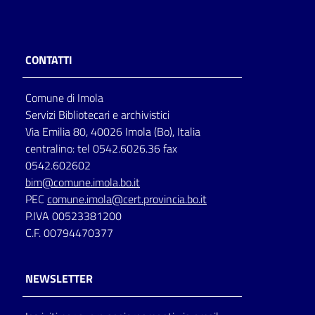
Catalogo
on line
CONTATTI
Eventi
Comune di Imola
Chiedi al
Servizi Bibliotecari e archivistici
bibliotecario
Via Emilia 80, 40026 Imola (Bo), Italia
centralino: tel 0542.6026.36 fax
Avvisi
0542.602602
bim@comune.imola.bo.it
PEC
comune.imola@cert.provincia.bo.it
Orari
P.IVA 00523381200
C.F. 00794470377
NEWSLETTER