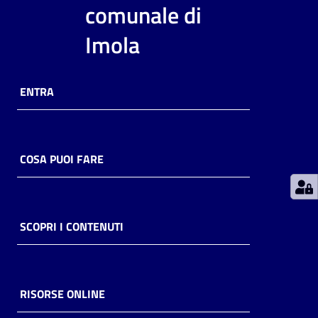
comunale di
Patto
Imola
per
la
lettura
ENTRA
Seguici
COSA PUOI FARE
su
SCOPRI I CONTENUTI
RISORSE ONLINE