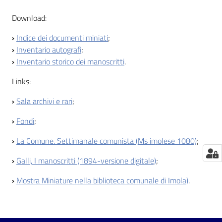
Download:
Catalogo
on line
›
Indice dei documenti miniati
;
›
Inventario autografi
;
Eventi
›
Inventario storico dei manoscritti
.
Chiedi al
Links:
bibliotecario
›
Sala archivi e rari
;
Avvisi
›
Fondi
;
›
La Comune. Settimanale comunista (Ms imolese 1080)
;
Orari
›
Galli, I manoscritti (1894-versione digitale)
;
›
Mostra Miniature nella biblioteca comunale di Imola)
.