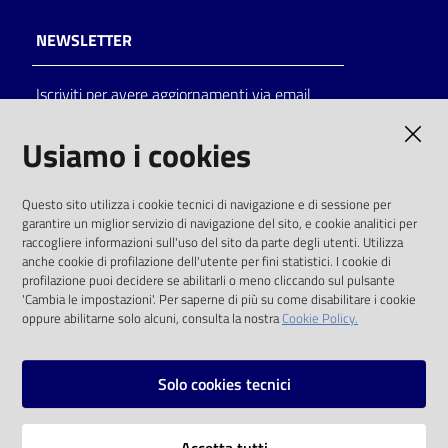
NEWSLETTER
Iscriviti per avere aggiornamenti via email
AMMINISTRAZIONE TRASPARENTE
Usiamo i cookies
I dati personali pubblicati sono riutilizzabili
Questo sito utilizza i cookie tecnici di navigazione e di sessione per
solo alle condizioni previste dalla direttiva
garantire un miglior servizio di navigazione del sito, e cookie analitici per
comunitaria 2003/98/CE e dal d.lgs. 36/2006
raccogliere informazioni sull'uso del sito da parte degli utenti. Utilizza
anche cookie di profilazione dell'utente per fini statistici. I cookie di
SOCIAL
profilazione puoi decidere se abilitarli o meno cliccando sul pulsante
'Cambia le impostazioni'. Per saperne di più su come disabilitare i cookie
oppure abilitarne solo alcuni, consulta la nostra
Cookie Policy.
Facebook
Youtube
Instagram
Solo cookies tecnici
Vai alla pagina