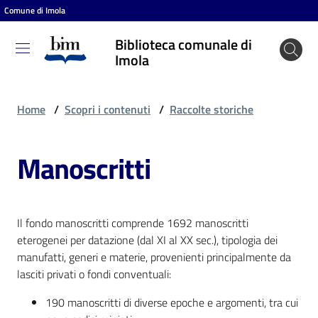
Comune di Imola
Vai al contenuto
Vai alla navigazione
Vai al footer
Biblioteca comunale di
Biblioteca
Imola
comunale
di Imola
Home
/
Scopri i contenuti
/
Raccolte storiche
Manoscritti
Entra
Cosa
Il fondo manoscritti comprende 1692 manoscritti
puoi
eterogenei per datazione (dal XI al XX sec.), tipologia dei
fare
manufatti, generi e materie, provenienti principalmente da
lasciti privati o fondi conventuali:
190 manoscritti di diverse epoche e argomenti, tra cui
Scopri