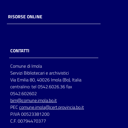
RISORSE ONLINE
CONTATTI
Comune di Imola
Servizi Bibliotecari e archivistici
Via Emilia 80, 40026 Imola (Bo), Italia
centralino: tel 0542.6026.36 fax
0542.602602
bim@comune.imola.bo.it
PEC
comune.imola@cert.provincia.bo.it
P.IVA 00523381200
C.F. 00794470377