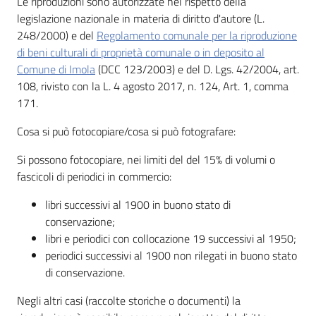
Le riproduzioni sono autorizzate nel rispetto della
i
legislazione nazionale in materia di diritto d'autore (L.
contenuti
248/2000) e del
Regolamento comunale per la riproduzione
di beni culturali di proprietà comunale o in deposito al
Comune di Imola
(DCC 123/2003) e del D. Lgs. 42/2004, art.
Risorse
108, rivisto con la L. 4 agosto 2017, n. 124, Art. 1, comma
online
171.
Cosa si può fotocopiare/cosa si può fotografare:
Si possono fotocopiare, nei limiti del del 15% di volumi o
fascicoli di periodici in commercio:
Casa
libri successivi al 1900 in buono stato di
Piani
conservazione;
libri e periodici con collocazione 19 successivi al 1950;
periodici successivi al 1900 non rilegati in buono stato
Archivio
di conservazione.
storico
Negli altri casi (raccolte storiche o documenti) la
Decentrate