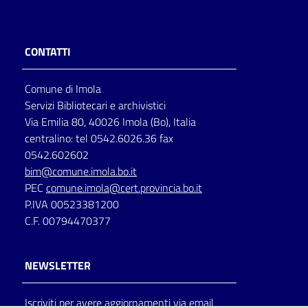
CONTATTI
Comune di Imola
Servizi Bibliotecari e archivistici
Via Emilia 80, 40026 Imola (Bo), Italia
centralino: tel 0542.6026.36 fax
0542.602602
bim@comune.imola.bo.it
PEC
comune.imola@cert.provincia.bo.it
P.IVA 00523381200
C.F. 00794470377
NEWSLETTER
Iscriviti per avere aggiornamenti via email