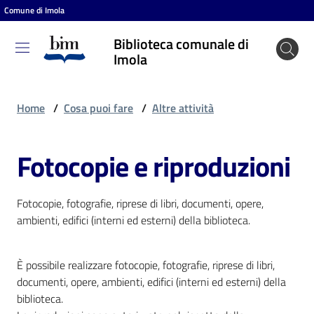
Comune di Imola
Vai al contenuto
Vai alla navigazione
Vai al footer
Biblioteca comunale di
Biblioteca
Imola
comunale
di Imola
Home
/
Cosa puoi fare
/
Altre attività
Fotocopie e riproduzioni
Entra
Fotocopie, fotografie, riprese di libri, documenti, opere,
Cosa
ambienti, edifici (interni ed esterni) della biblioteca.
puoi
fare
È possibile realizzare fotocopie, fotografie, riprese di libri,
documenti, opere, ambienti, edifici (interni ed esterni) della
biblioteca.
Scopri