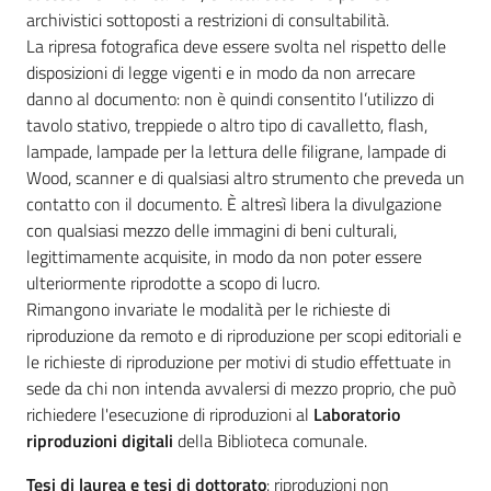
archivistici sottoposti a restrizioni di consultabilità.
Catalogo
La ripresa fotografica deve essere svolta nel rispetto delle
on line
disposizioni di legge vigenti e in modo da non arrecare
danno al documento: non è quindi consentito l’utilizzo di
Eventi
tavolo stativo, treppiede o altro tipo di cavalletto, flash,
lampade, lampade per la lettura delle filigrane, lampade di
Chiedi al
Wood, scanner e di qualsiasi altro strumento che preveda un
bibliotecario
contatto con il documento. È altresì libera la divulgazione
con qualsiasi mezzo delle immagini di beni culturali,
legittimamente acquisite, in modo da non poter essere
Avvisi
ulteriormente riprodotte a scopo di lucro.
Rimangono invariate le modalità per le richieste di
Orari
riproduzione da remoto e di riproduzione per scopi editoriali e
le richieste di riproduzione per motivi di studio effettuate in
sede da chi non intenda avvalersi di mezzo proprio, che può
richiedere l'esecuzione di riproduzioni al
Laboratorio
riproduzioni digitali
della Biblioteca comunale.
Tesi di laurea e tesi di dottorato
: riproduzioni non