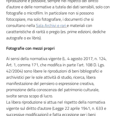
riproduzione è possibile, sempre nel rispetto del diritto
d'autore e delle normative a tutela dei dati sensibili, solo con
fotografie o microfilm. In particolare non si possono
Patto
fotocopiare, ma solo fotografare, i documenti che si
per
consultano nella
Sala Archivi e rari
e materiali con
la
caratteristiche di rarità o pregio (es. prime edizioni, dediche
lettura
autografe o ex libris).
Fotografie con mezzi propri
Seguici
Ai sensi della normativa vigente (L. 4 agosto 2017, n. 124,
su
Art. 1, comma 171, che modifica in parte l’art. 108 D. Lgs.
42/2004) sono libere le riproduzioni di beni bibliografici e
archivistici per le sole attività di studio, ricerca, libera
manifestazione del pensiero o espressione creativa,
promozione della conoscenza del patrimonio culturale,
svolte senza scopo di lucro.
La libera riproduzione si attua nel rispetto della normativa
vigente sul diritto d'autore (Legge 22 aprile 1941, n. 633 e
successive modificazioni) e fatta eccezione per i beni