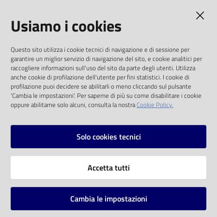
AMMINISTRAZIONE TRASPARENTE
Usiamo i cookies
I dati personali pubblicati sono riutilizzabili
Questo sito utilizza i cookie tecnici di navigazione e di sessione per
solo alle condizioni previste dalla direttiva
garantire un miglior servizio di navigazione del sito, e cookie analitici per
comunitaria 2003/98/CE e dal d.lgs. 36/2006
raccogliere informazioni sull'uso del sito da parte degli utenti. Utilizza
anche cookie di profilazione dell'utente per fini statistici. I cookie di
SOCIAL
profilazione puoi decidere se abilitarli o meno cliccando sul pulsante
'Cambia le impostazioni'. Per saperne di più su come disabilitare i cookie
oppure abilitarne solo alcuni, consulta la nostra
Cookie Policy.
Facebook
Youtube
Instagram
Solo cookies tecnici
Vai alla pagina
Accetta tutti
Privacy
Note legali
Cambia le impostazioni
Mappa del sito