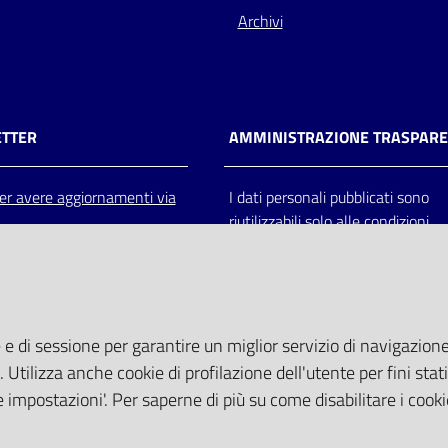
Archivi
TTER
AMMINISTRAZIONE TRASPAR
 per avere aggiornamenti via
I dati personali pubblicati sono
riutilizzabili solo alle condizioni
previste dalla direttiva comunitar
2003/98/CE e dal d.lgs. 36/200
 e di sessione per garantire un miglior servizio di navigazione 
. Utilizza anche cookie di profilazione dell'utente per fini stati
 impostazioni'. Per saperne di più su come disabilitare i cooki