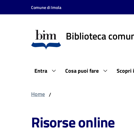
Vai al contenuto
Vai alla navigazione
Vai al footer
Comune di Imola
Biblioteca comun
Entra
Cosa puoi fare
Scopri 
Home
/
Risorse online