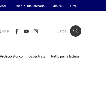
enti
Chiedi al bibliotecario
Avvisi
Orari
uici su
Cerca
Archivio storico
Decentrate
Patto per la lettura