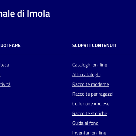
ale di Imola
PUOI FARE
SCOPRI I CONTENUTI
oteca
Cataloghi on-line
a
Altri cataloghi
tività
Raccolte moderne
Raccolte per ragazzi
Collezione imolese
Raccolte storiche
Guida ai fondi
Inventari on-line