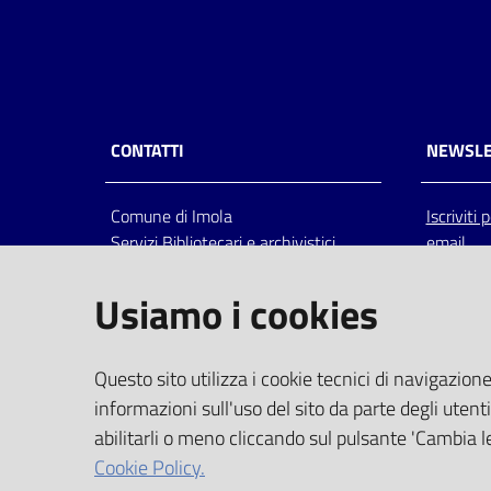
CONTATTI
NEWSLE
Comune di Imola
Iscriviti
Servizi Bibliotecari e archivistici
email
Via Emilia 80, 40026 Imola (Bo),
Italia
Usiamo i cookies
centralino: tel 0542.6026.36 fax
0542.602602
bim@comune.imola.bo.it
Questo sito utilizza i cookie tecnici di navigazione
PEC
informazioni sull'uso del sito da parte degli utenti
comune.imola@cert.provincia.bo.it
abilitarli o meno cliccando sul pulsante 'Cambia le
P.IVA 00523381200
Cookie Policy.
C.F. 00794470377