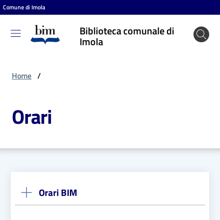
Comune di Imola
Vai al contenuto
Vai alla navigazione
Vai al footer
Biblioteca comunale di
Biblioteca
Imola
comunale
di Imola
Home
/
Orari
Entra
Cosa
puoi
fare
Orari BIM
Scopri