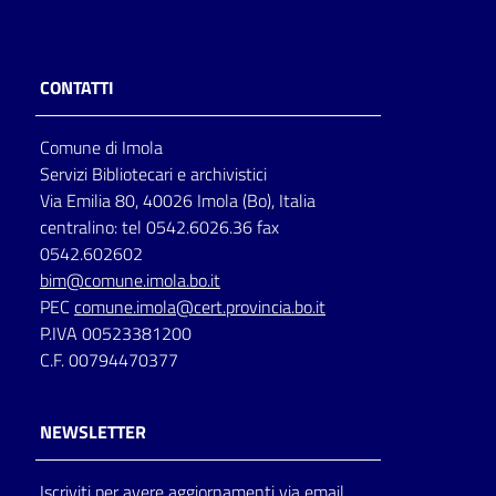
Catalogo
on line
CONTATTI
Eventi
Comune di Imola
Servizi Bibliotecari e archivistici
Chiedi al
Via Emilia 80, 40026 Imola (Bo), Italia
bibliotecario
centralino: tel 0542.6026.36 fax
0542.602602
Avvisi
bim@comune.imola.bo.it
PEC
comune.imola@cert.provincia.bo.it
Orari
P.IVA 00523381200
C.F. 00794470377
NEWSLETTER
Iscriviti per avere aggiornamenti via email