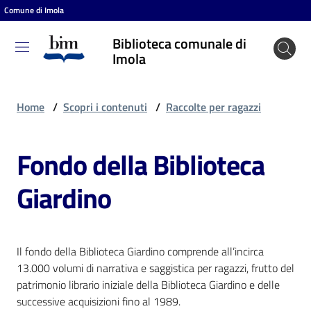
Comune di Imola
Vai al contenuto
Vai alla navigazione
Vai al footer
Biblioteca comunale di
Biblioteca
Imola
comunale
di Imola
Home
/
Scopri i contenuti
/
Raccolte per ragazzi
Fondo della Biblioteca
Entra
Giardino
Cosa
puoi
fare
Il fondo della Biblioteca Giardino comprende all’incirca
13.000 volumi di narrativa e saggistica per ragazzi, frutto del
patrimonio librario iniziale della Biblioteca Giardino e delle
Scopri
successive acquisizioni fino al 1989.