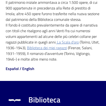
i
Il patrimonio iniziale ammontava a circa 1.500 opere, di cui
contenuti
900 appartenute in precedenza alla Rete di prestito di
Imola; altre 450 opere furono trasferite nella nuova sezione
dal patrimonio della Biblioteca comunale stessa.
Il fondo è costituito prevalentemente da opere di narrativa
Risorse
con titoli che risalgono agli anni Venti fra cui numerosi
online
volumi appartenenti ad alcune delle più celebri collane per
ragazzi pubblicate in quegli anni:
La Scala d’oro
(Torino, Utet,
1936-1943),
Biblioteca dei miei ragazzi
(Firenze, Salani,
1931-1959), Il romanzo d’avventure (Torino, Viglongo,
1946-) e molte altre meno note.
Casa
Español / English
Piani
Archivio
storico
Biblioteca
Decentrate