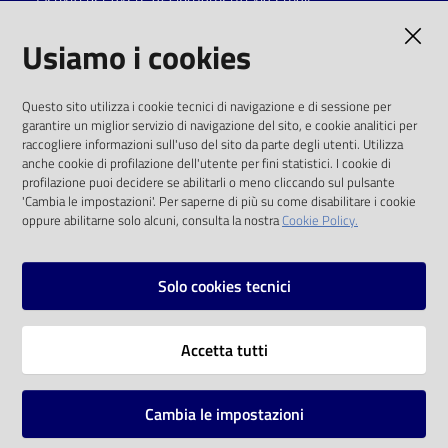
AMMINISTRAZIONE TRASPARENTE
Usiamo i cookies
I dati personali pubblicati sono riutilizzabili
Questo sito utilizza i cookie tecnici di navigazione e di sessione per
solo alle condizioni previste dalla direttiva
garantire un miglior servizio di navigazione del sito, e cookie analitici per
comunitaria 2003/98/CE e dal d.lgs. 36/2006
raccogliere informazioni sull'uso del sito da parte degli utenti. Utilizza
anche cookie di profilazione dell'utente per fini statistici. I cookie di
SOCIAL
profilazione puoi decidere se abilitarli o meno cliccando sul pulsante
'Cambia le impostazioni'. Per saperne di più su come disabilitare i cookie
oppure abilitarne solo alcuni, consulta la nostra
Cookie Policy.
Facebook
Youtube
Instagram
Solo cookies tecnici
Vai alla pagina
Accetta tutti
Privacy
Note legali
Cambia le impostazioni
Mappa del sito