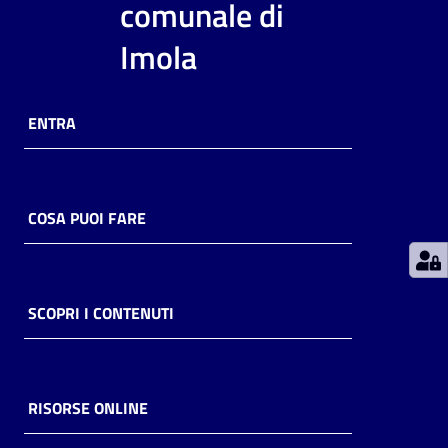
comunale di
Imola
Patto
per
la
lettura
ENTRA
Seguici
COSA PUOI FARE
su
SCOPRI I CONTENUTI
RISORSE ONLINE