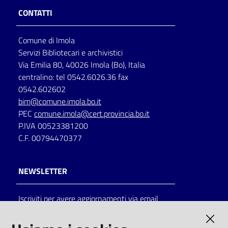
CONTATTI
Catalogo
on line
Comune di Imola
Servizi Bibliotecari e archivistici
Eventi
Via Emilia 80, 40026 Imola (Bo), Italia
centralino: tel 0542.6026.36 fax
Chiedi al
0542.602602
bibliotecario
bim@comune.imola.bo.it
PEC
comune.imola@cert.provincia.bo.it
Avvisi
P.IVA 00523381200
C.F. 00794470377
Orari
NEWSLETTER
Iscriviti per avere aggiornamenti via email
AMMINISTRAZIONE TRASPARENTE