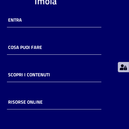
Imola
Patto
ENTRA
per
la
lettura
COSA PUOI FARE
Seguici
su
SCOPRI I CONTENUTI
RISORSE ONLINE