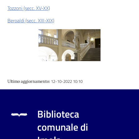
i
Tozzoni (secc. XV-XX)
contenuti
Beroaldi (secc. XIII-XIX)
Risorse
online
12-10-2022 10:10
Ultimo aggiornamento
:
Casa
Piani
Biblioteca
Archivio
storico
comunale di
Decentrate