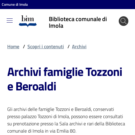
Comune di Imola
Vai al contenuto
Vai alla navigazione
Vai al footer
Biblioteca comunale di
Biblioteca
Imola
comunale
di Imola
Home
/
Scopri i contenuti
/
Archivi
Archivi famiglie Tozzoni
Entra
e Beroaldi
Cosa
puoi
fare
Gli archivi delle famiglie Tozzoni e Beroaldi, conservati
presso palazzo Tozzoni di Imola, possono essere consultati
su prenotazione presso la Sala archivi e rari della Biblioteca
Scopri
comunale di Imola in via Emilia 80.