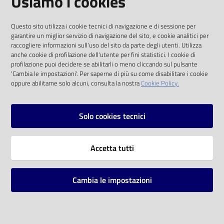
Usiamo i cookies
I dati personali pubblicati sono riutilizzabili
Questo sito utilizza i cookie tecnici di navigazione e di sessione per
solo alle condizioni previste dalla direttiva
garantire un miglior servizio di navigazione del sito, e cookie analitici per
comunitaria 2003/98/CE e dal d.lgs. 36/2006
raccogliere informazioni sull'uso del sito da parte degli utenti. Utilizza
anche cookie di profilazione dell'utente per fini statistici. I cookie di
SOCIAL
profilazione puoi decidere se abilitarli o meno cliccando sul pulsante
'Cambia le impostazioni'. Per saperne di più su come disabilitare i cookie
oppure abilitarne solo alcuni, consulta la nostra
Cookie Policy.
Facebook
Youtube
Instagram
Solo cookies tecnici
Vai alla pagina
Accetta tutti
Privacy
Note legali
Cambia le impostazioni
Mappa del sito
Impostazioni cookie