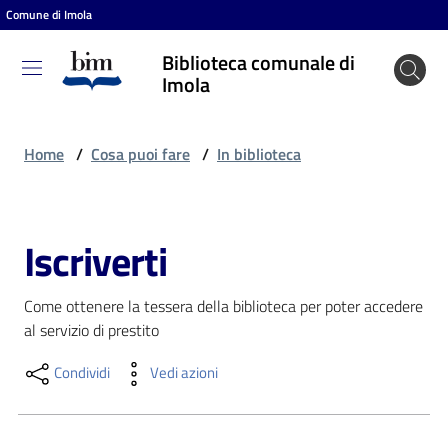
Comune di Imola
Vai al contenuto
Vai alla navigazione
Vai al footer
Biblioteca comunale di
Biblioteca
Imola
comunale
di Imola
Home
/
Cosa puoi fare
/
In biblioteca
Entra
Iscriverti
Salta al contenuto
Cosa
Come ottenere la tessera della biblioteca per poter accedere 
puoi
al servizio di prestito
fare
Condividi
Vedi azioni
Scopri