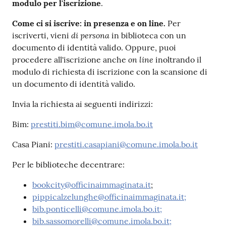
modulo per l'iscrizione
.
Catalogo
Come ci si iscrive: in presenza e on line.
Per
on line
di persona
iscriverti, vieni
in biblioteca con un
documento di identità valido. Oppure, puoi
Eventi
on line
procedere all'iscrizione anche
inoltrando il
modulo di richiesta di iscrizione con la scansione di
Chiedi al
un documento di identità valido.
bibliotecario
Invia la richiesta ai seguenti indirizzi:
Avvisi
Bim:
prestiti.bim@comune.imola.bo.it
Orari
Casa Piani:
prestiti.casapiani@comune.imola.bo.it
Per le biblioteche decentrare:
bookcity@officinaimmaginata.it
;
pippicalzelunghe@officinaimmaginata.it;
bib.ponticelli@comune.imola.bo.it;
bib.sassomorelli@comune.imola.bo.it;