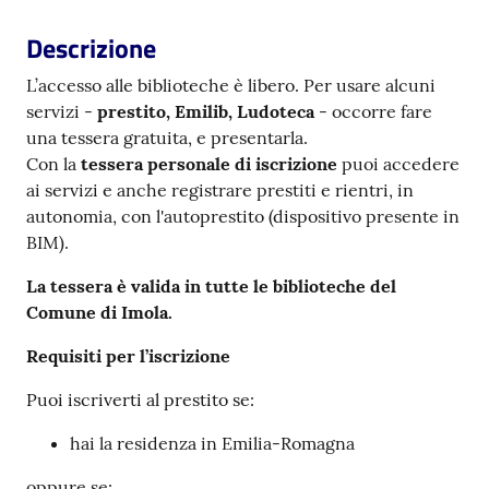
i
contenuti
Descrizione
L’accesso alle biblioteche è libero. Per usare alcuni
servizi -
prestito, Emilib, Ludoteca
- occorre fare
Risorse
una tessera gratuita, e presentarla.
online
Con la
tessera personale di iscrizione
puoi accedere
ai servizi e anche registrare prestiti e rientri, in
autonomia, con l'autoprestito (dispositivo presente in
BIM).
La tessera è valida in tutte le biblioteche del
Comune di Imola.
Casa
Piani
Requisiti per l’iscrizione
Archivio
Puoi iscriverti al prestito se:
storico
hai la residenza in Emilia-Romagna
Decentrate
oppure se: