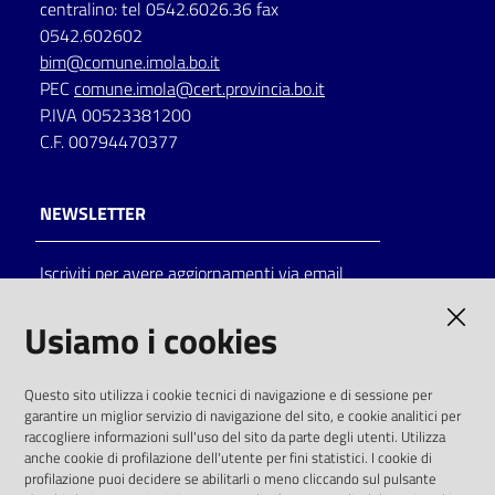
centralino: tel 0542.6026.36 fax
0542.602602
bim@comune.imola.bo.it
PEC
comune.imola@cert.provincia.bo.it
P.IVA 00523381200
C.F. 00794470377
NEWSLETTER
Iscriviti per avere aggiornamenti via email
AMMINISTRAZIONE TRASPARENTE
Usiamo i cookies
I dati personali pubblicati sono riutilizzabili
Questo sito utilizza i cookie tecnici di navigazione e di sessione per
solo alle condizioni previste dalla direttiva
garantire un miglior servizio di navigazione del sito, e cookie analitici per
comunitaria 2003/98/CE e dal d.lgs. 36/2006
raccogliere informazioni sull'uso del sito da parte degli utenti. Utilizza
anche cookie di profilazione dell'utente per fini statistici. I cookie di
SOCIAL
profilazione puoi decidere se abilitarli o meno cliccando sul pulsante