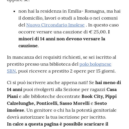
non hai la residenza in Emilia- Romagna, ma hai
Patto
il domicilio, lavori o studi a Imola o nei comuni
per
del
Nuovo Circondario Imolese
. In questo caso
la
occorre versare una cauzione di € 25,00.
I
lettura
minori di 14 anni non devono versare la
cauzione
.
In mancanza dei requisiti richiesti, se sei iscritto al
Seguici
prestito presso una biblioteca del
polo bolognese
su
SBN
, puoi ricevere a prestito 2 opere per 15 giorni.
Ci si può iscrivere anche appena nati! Se
hai meno di
14 anni
puoi rivolgerti alla Sezione per ragazzi
Casa
Piani
e alle biblioteche decentrate
Book City, Pippi
Calzelunghe, Ponticelli, Sasso Morelli
e
Sesto
imolese
. Un genitore o chi ha la potestà genitoriale
dovrà autorizzare la tua iscrizione per iscritto.
In calce a questa pagina è possibile scaricare il