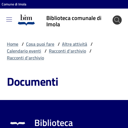
Comune di Imola
Vai al contenuto
Vai alla navigazione
Vai al footer
Biblioteca comunale di
Biblioteca
Imola
comunale
di Imola
Home
/
Cosa puoi fare
/
Altre attività
/
Calendario eventi
/
Racconti d'archivio
/
Racconti d'archivio
Entra
Documenti
Cosa
puoi
fare
Biblioteca
Scopri