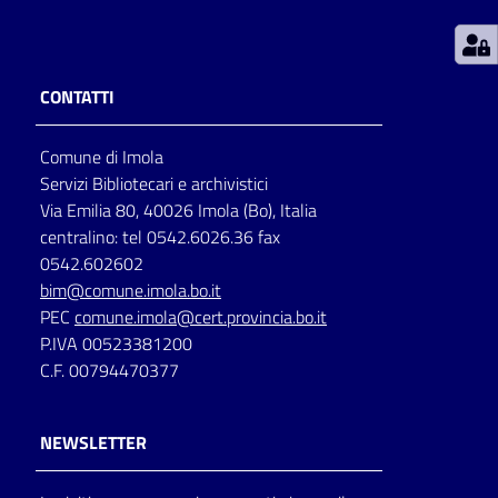
Patto
per
CONTATTI
la
lettura
Comune di Imola
Servizi Bibliotecari e archivistici
Via Emilia 80, 40026 Imola (Bo), Italia
Seguici
centralino: tel 0542.6026.36 fax
su
0542.602602
bim@comune.imola.bo.it
PEC
comune.imola@cert.provincia.bo.it
P.IVA 00523381200
C.F. 00794470377
NEWSLETTER