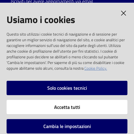
Iscriviti per avere aggiornamenti via email
Catalogo
AMMINISTRAZIONE TRASPARENTE
Usiamo i cookies
on line
I dati personali pubblicati sono riutilizzabili
Eventi
Questo sito utilizza i cookie tecnici di navigazione e di sessione per
solo alle condizioni previste dalla direttiva
garantire un miglior servizio di navigazione del sito, e cookie analitici per
comunitaria 2003/98/CE e dal d.lgs. 36/2006
raccogliere informazioni sull'uso del sito da parte degli utenti. Utilizza
Chiedi al
anche cookie di profilazione dell'utente per fini statistici. I cookie di
bibliotecario
SOCIAL
profilazione puoi decidere se abilitarli o meno cliccando sul pulsante
'Cambia le impostazioni'. Per saperne di più su come disabilitare i cookie
oppure abilitarne solo alcuni, consulta la nostra
Cookie Policy.
Avvisi
Facebook
Youtube
Instagram
Orari
Solo cookies tecnici
Vai alla pagina
Accetta tutti
Privacy
Note legali
Cambia le impostazioni