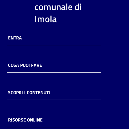
i
comunale di
contenuti
Imola
Risorse
ENTRA
online
COSA PUOI FARE
Casa
Piani
SCOPRI I CONTENUTI
Archivio
storico
RISORSE ONLINE
Decentrate