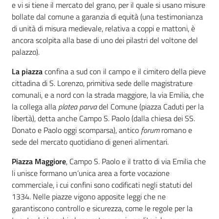
i
e vi si tiene il mercato del grano, per il quale si usano misure
contenuti
bollate dal comune a garanzia di equità (una testimonianza
di unità di misura medievale, relativa a coppi e mattoni, è
ancora scolpita alla base di uno dei pilastri del voltone del
palazzo).
Risorse
online
La piazza
confina a sud con il campo e il cimitero della pieve
cittadina di S. Lorenzo, primitiva sede delle magistrature
comunali, e a nord con la strada maggiore, la via Emilia, che
la collega alla
platea parva
del Comune (piazza Caduti per la
libertà), detta anche Campo S. Paolo (dalla chiesa dei SS.
Donato e Paolo oggi scomparsa), antico
forum
romano e
Casa
sede del mercato quotidiano di generi alimentari.
Piani
Piazza Maggiore
, Campo S. Paolo e il tratto di via Emilia che
li unisce formano un’unica area a forte vocazione
Archivio
commerciale, i cui confini sono codificati negli statuti del
storico
1334. Nelle piazze vigono apposite leggi che ne
garantiscono controllo e sicurezza, come le regole per la
Decentrate