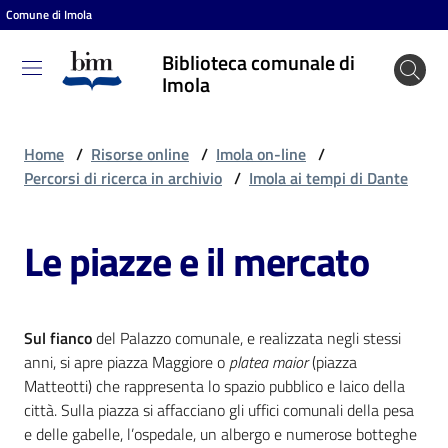
Comune di Imola
Vai al contenuto
Vai alla navigazione
Vai al footer
Biblioteca comunale di
Biblioteca
Imola
comunale
di Imola
Home
/
Risorse online
/
Imola on-line
/
Percorsi di ricerca in archivio
/
Imola ai tempi di Dante
Entra
Le piazze e il mercato
Cosa
puoi
Sul fianco
del Palazzo comunale, e realizzata negli stessi
fare
anni, si apre piazza Maggiore o
platea maior
(piazza
Matteotti) che rappresenta lo spazio pubblico e laico della
città. Sulla piazza si affacciano gli uffici comunali della pesa
Scopri
e delle gabelle, l’ospedale, un albergo e numerose botteghe