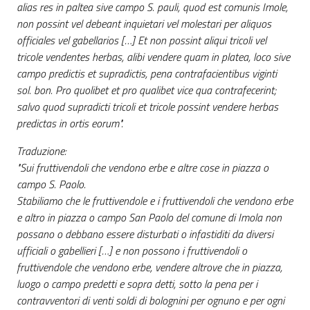
alias res in paltea sive campo S. pauli, quod est comunis Imole,
non possint vel debeant inquietari vel molestari per aliquos
officiales vel gabellarios […] Et non possint aliqui tricoli vel
tricole vendentes herbas, alibi vendere quam in platea, loco sive
campo predictis et supradictis, pena contrafacientibus viginti
sol. bon. Pro quolibet et pro qualibet vice qua contrafecerint;
salvo quod supradicti tricoli et tricole possint vendere herbas
predictas in ortis eorum".
Traduzione:
"Sui fruttivendoli che vendono erbe e altre cose in piazza o
campo S. Paolo.
Stabiliamo che le fruttivendole e i fruttivendoli che vendono erbe
e altro in piazza o campo San Paolo del comune di Imola non
possano o debbano essere disturbati o infastiditi da diversi
ufficiali o gabellieri […] e non possono i fruttivendoli o
fruttivendole che vendono erbe, vendere altrove che in piazza,
luogo o campo predetti e sopra detti, sotto la pena per i
contravventori di venti soldi di bolognini per ognuno e per ogni