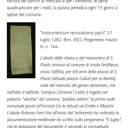
tenuta dei banchi al mercato e per i venditori, le pene
quadruplicate per i reati, la pulizia periodica ogni 15 giorni a
spese del comune.
Patto
per
la
"Instrumentum renovationis pacti", 27
lettura
luglio 1282. Bim,
ASCI, Pergamene
, mazzo
III, n. 144.
L’abate della chiesa e del monastero di S.
Seguici
Paolo rinnova al comune di Imola l’enfiteusi,
su
ossia l’affitto, per 69 anni della piazza di S.
Paolo (attuale piazza Caduti per la libertà),
sede del mercato dei generi alimentari, che
nell’atto è definita "campus Comunis". L’atto è rogato nel
palazzo "vecchio" del comune, "palatio veteris", la prima sede
comunale posta all’incrocio fra le attuali vie Emilia e Mazzini.
L'abate Antonio Ferri che all'inizio del Settecento ha ordinato la
documentazione medievale ha scritto sulla pergamena "5 luglio",
ma la datazione del documento è secondo la consuetudo