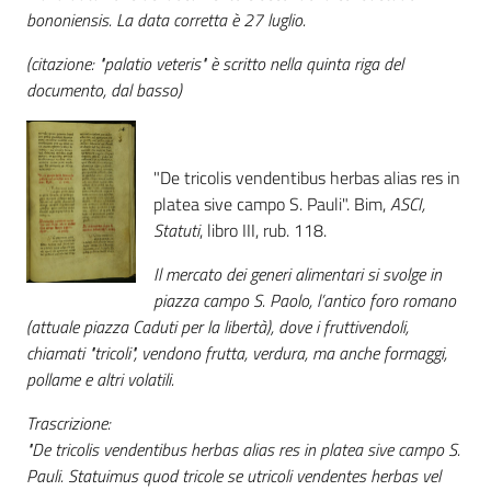
bononiensis. La data corretta è 27 luglio.
Catalogo
(citazione: "palatio veteris" è scritto nella quinta riga del
on line
documento, dal basso)
Eventi
Chiedi al
"De tricolis vendentibus herbas alias res in
bibliotecario
platea sive campo S. Pauli". Bim,
ASCI,
Statuti
, libro III, rub. 118.
Avvisi
Il mercato dei generi alimentari si svolge in
piazza campo S. Paolo, l’antico foro romano
Orari
(attuale piazza Caduti per la libertà), dove i fruttivendoli,
chiamati "tricoli", vendono frutta, verdura, ma anche formaggi,
pollame e altri volatili.
Trascrizione:
"De tricolis vendentibus herbas alias res in platea sive campo S.
Pauli. Statuimus quod tricole se utricoli vendentes herbas vel