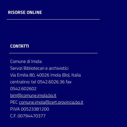
RISORSE ONLINE
CONTATTI
Comune di Imola
Servizi Bibliotecari e archivistici
Via Emilia 80, 40026 Imola (Bo), Italia
centralino: tel 0542.6026.36 fax
0542.602602
bim@comune.imola.bo.it
PEC
comune.imola@cert.provincia.bo.it
P.IVA 00523381200
C.F. 00794470377