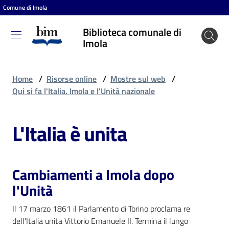
Comune di Imola
Vai al contenuto
Vai alla navigazione
Vai al footer
Biblioteca comunale di
Biblioteca
Imola
comunale
di Imola
Home
/
Risorse online
/
Mostre sul web
/
Qui si fa l'Italia. Imola e l'Unità nazionale
Entra
L'Italia è unita
Cosa
puoi
Cambiamenti a Imola dopo
fare
l'Unità
Il 17 marzo 1861 il Parlamento di Torino proclama re
Scopri
dell'Italia unita Vittorio Emanuele II. Termina il lungo