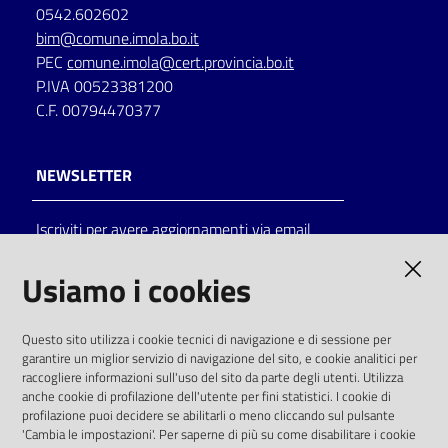
0542.602602
bim@comune.imola.bo.it
PEC
comune.imola@cert.provincia.bo.it
P.IVA 00523381200
C.F. 00794470377
NEWSLETTER
Iscriviti per avere aggiornamenti via email
AMMINISTRAZIONE TRASPARENTE
Usiamo i cookies
I dati personali pubblicati sono riutilizzabili
Questo sito utilizza i cookie tecnici di navigazione e di sessione per
solo alle condizioni previste dalla direttiva
garantire un miglior servizio di navigazione del sito, e cookie analitici per
comunitaria 2003/98/CE e dal d.lgs. 36/2006
raccogliere informazioni sull'uso del sito da parte degli utenti. Utilizza
anche cookie di profilazione dell'utente per fini statistici. I cookie di
SOCIAL
profilazione puoi decidere se abilitarli o meno cliccando sul pulsante
'Cambia le impostazioni'. Per saperne di più su come disabilitare i cookie