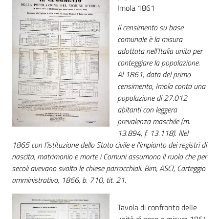
Imola 1861
Patto
Il censimento su base
per
comunale è la misura
la
adottata nell'Italia unita per
lettura
conteggiare la popolazione.
Al 1861, data del primo
censimento, Imola conta una
popolazione di 27.012
Seguici
abitanti con leggera
su
prevalenza maschile (m.
13.894, f. 13.118). Nel
1865 con l'istituzione dello Stato civile e l'impianto dei registri di
nascita, matrimonio e morte i Comuni assumono il ruolo che per
secoli avevano svolto le chiese parrocchiali. Bim, ASCI, Carteggio
amministrativo, 1866, b. 710, tit. 21
.
Tavola di confronto delle