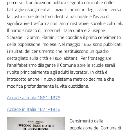
i
percorso di unificazione politica segnato dai moti e dalle
contenuti
battaglie risorgimentali. Inizia il cammino degli italiani verso
la costruzione della loro identità nazionale e l'avvio di
significative trasformazioni amministrative, sociali e culturali.
Il primo sindaco di Imola nell'Italia unita è Giuseppe
Risorse
Scarabelli Gommi Flamini, che coordina il primo censimento
online
della popolazione imolese. Nel maggio 1862 sono pubblicati
i risultati del censimento che restituiscono un quadro
dettagliato sulla città e i suoi abitanti. Per fronteggiare
l'analfabetismo dilagante il Comune apre le scuole serali
rivolte principalmente agli adulti lavoratori. In città è
introdotto anche il nuovo sistema metrico decimale che
Casa
modifica profondamente la vita quotidiana.
Piani
Accade a Imola 1861-1875
Archivio
Accade in Italia 1871-1918
storico
Censimento della
popolazione del Comune di
Decentrate