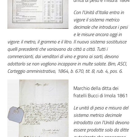
unità di peso e misura 1864
Catalogo
Con l'Unità d’Italia entra in
on line
vigore il sistema metrico
decimale che introduce i pesi
Eventi
e le misure ancora oggi in
vigore: il metro, il grammo e il litro. Il nuovo sistema sostituisce
quelli precedenti che variavano da città a città. Tutti i
Chiedi al
commercianti, dai venditori di vino e grano ai sarti, devono
bibliotecario
adottarlo se non vogliono incappare in multe salate. Bim, ASCI,
Carteggio amministrativo, 1864, b. 670, tit. 8, rub. 4, pos. 6.
Avvisi
Orari
Marchio della ditta dei
fratelli Bucci di Imola 1861
Le unità di peso e misura del
sistema metrico decimale
introdotto con l'Unità devono
essere prodotte solo da ditte