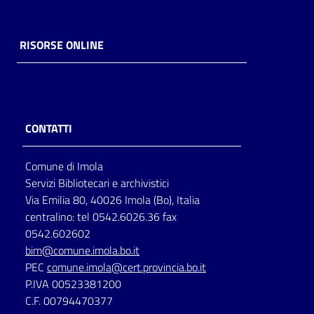
Catalogo
on line
RISORSE ONLINE
Eventi
Chiedi al
CONTATTI
bibliotecario
Avvisi
Comune di Imola
Servizi Bibliotecari e archivistici
Orari
Via Emilia 80, 40026 Imola (Bo), Italia
centralino: tel 0542.6026.36 fax
0542.602602
bim@comune.imola.bo.it
PEC
comune.imola@cert.provincia.bo.it
P.IVA 00523381200
C.F. 00794470377