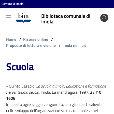
Comune di Imola
Vai al contenuto
Vai alla navigazione
Vai al footer
Biblioteca comunale di
Biblioteca
Imola
comunale
di Imola
Home
/
Risorse online
/
Proposte di lettura e visione
/
Imola nei libri
Entra
Scuola
Cosa
puoi
- Quinto Casadio.
La scuola a Imola. Educazione e formazione
fare
nel ventesimo secolo.
Imola, La mandragora, 1997.
23 Y 0
1606
In questo agile saggio vengono toccati gli aspetti salienti
Scopri
dello sviluppo dell'organizazione scolastica imolese nel