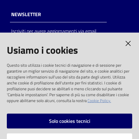
NEWSLETTER
Iscriviti per avere aggiornamenti via email
AMMINISTRAZIONE TRASPARENTE
Usiamo i cookies
I dati personali pubblicati sono riutilizzabili
Questo sito utilizza i cookie tecnici di navigazione e di sessione per
solo alle condizioni previste dalla direttiva
garantire un miglior servizio di navigazione del sito, e cookie analitici per
comunitaria 2003/98/CE e dal d.lgs. 36/2006
raccogliere informazioni sull'uso del sito da parte degli utenti. Utilizza
anche cookie di profilazione dell'utente per fini statistici. I cookie di
SOCIAL
profilazione puoi decidere se abilitarli o meno cliccando sul pulsante
'Cambia le impostazioni'. Per saperne di più su come disabilitare i cookie
oppure abilitarne solo alcuni, consulta la nostra
Cookie Policy.
Facebook
Youtube
Instagram
Solo cookies tecnici
Vai alla pagina