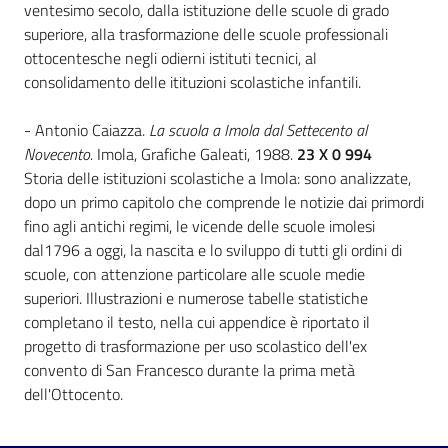
i
ventesimo secolo, dalla istituzione delle scuole di grado
contenuti
superiore, alla trasformazione delle scuole professionali
ottocentesche negli odierni istituti tecnici, al
consolidamento delle itituzioni scolastiche infantili.
Risorse
- Antonio Caiazza.
La scuola a Imola dal Settecento al
online
Novecento.
Imola, Grafiche Galeati, 1988.
23 X 0 994
Storia delle istituzioni scolastiche a Imola: sono analizzate,
dopo un primo capitolo che comprende le notizie dai primordi
fino agli antichi regimi, le vicende delle scuole imolesi
dal1796 a oggi, la nascita e lo sviluppo di tutti gli ordini di
scuole, con attenzione particolare alle scuole medie
Casa
superiori. Illustrazioni e numerose tabelle statistiche
Piani
completano il testo, nella cui appendice è riportato il
progetto di trasformazione per uso scolastico dell'ex
Archivio
convento di San Francesco durante la prima metà
storico
dell'Ottocento.
Decentrate