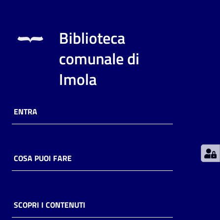
Patto
Biblioteca
per
la
comunale di
lettura
Imola
Seguici
ENTRA
su
COSA PUOI FARE
SCOPRI I CONTENUTI