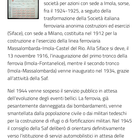
i
società per azioni con sede a Imola, sorse,
contenuti
fra il 1924-1925, a seguito della
trasformazione della Società italiana
ferroviaria anonima costruzioni ed esercizi
(Siface), con sede a Milano, costituita nel 1912 per la
Risorse
costruzione e l'esercizio della linea ferroviaria
online
Massalombarda-Imola-Castel del Rio. Alla Siface si deve, il
13 novembre 1916, l'inaugurazione del primo tronco della
ferrovia (Imola-Fontanelice), mentre il secondo tronco
(Imola-Massalombarda) venne inaugurato nel 1934, grazie
all'attività della Saf.
Casa
Nel 1944 venne sospeso il servizio pubblico in attesa
Piani
dell'evoluzione degli eventi bellici. La ferrovia, già
pesantemente danneggiata dai bombardamenti, venne
smantellata dalla popolazione civile o dai militari tedeschi
Archivio
per la costruzione di rifugi o di fortificazioni militari. Nel 1945
storico
il consiglio della Saf deliberò di orientarsi definitivamente
verso l'istituzione di servizi automobilistici in attesa delle
Decentrate