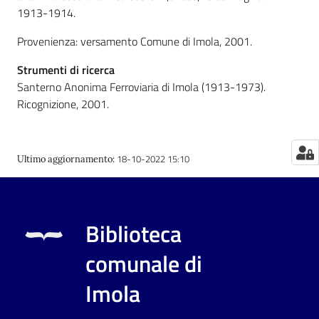
1913-1914.
Catalogo
Provenienza: versamento Comune di Imola, 2001.
on line
Strumenti di ricerca
Eventi
Santerno Anonima Ferroviaria di Imola (1913-1973).
Ricognizione, 2001.
Chiedi al
bibliotecario
18-10-2022 15:10
Ultimo aggiornamento
:
Avvisi
Orari
Biblioteca
comunale di
Imola