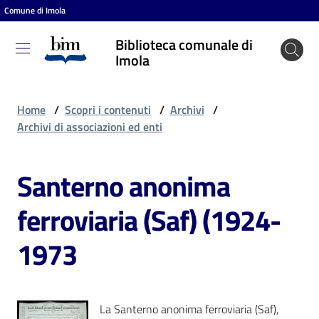
Comune di Imola
Vai al contenuto
Vai alla navigazione
Vai al footer
Biblioteca comunale di
Biblioteca
Imola
comunale
di Imola
Home
/
Scopri i contenuti
/
Archivi
/
Archivi di associazioni ed enti
Entra
Santerno anonima
ferroviaria (Saf) (1924-
Cosa
puoi
1973
fare
Scopri
La Santerno anonima ferroviaria (Saf),