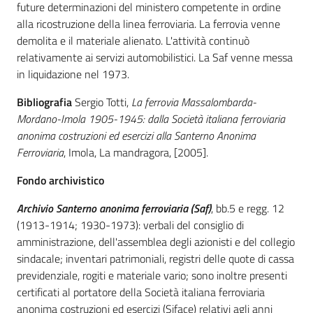
future determinazioni del ministero competente in ordine
alla ricostruzione della linea ferroviaria. La ferrovia venne
Patto
demolita e il materiale alienato. L'attività continuò
per
relativamente ai servizi automobilistici. La Saf venne messa
la
in liquidazione nel 1973.
lettura
Bibliografia
Sergio Totti,
La ferrovia Massalombarda-
Mordano-Imola 1905-1945: dalla Società italiana ferroviaria
anonima costruzioni ed esercizi alla Santerno Anonima
Seguici
Ferroviaria
, Imola, La mandragora, [2005].
su
Fondo archivistico
Archivio Santerno anonima ferroviaria (Saf)
, bb.5 e regg. 12
(1913-1914; 1930-1973): verbali del consiglio di
amministrazione, dell'assemblea degli azionisti e del collegio
sindacale; inventari patrimoniali, registri delle quote di cassa
previdenziale, rogiti e materiale vario; sono inoltre presenti
certificati al portatore della Società italiana ferroviaria
anonima costruzioni ed esercizi (Siface) relativi agli anni