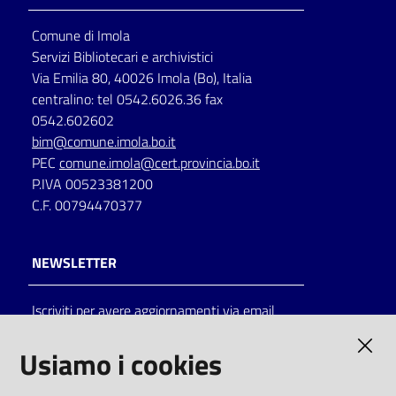
Comune di Imola
Servizi Bibliotecari e archivistici
Via Emilia 80, 40026 Imola (Bo), Italia
centralino: tel 0542.6026.36 fax
0542.602602
bim@comune.imola.bo.it
PEC
comune.imola@cert.provincia.bo.it
P.IVA 00523381200
C.F. 00794470377
NEWSLETTER
Iscriviti per avere aggiornamenti via email
AMMINISTRAZIONE TRASPARENTE
Usiamo i cookies
I dati personali pubblicati sono riutilizzabili