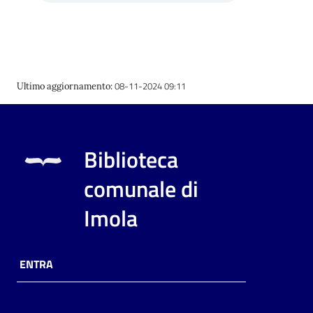
i
contenuti
Risorse
08-11-2024 09:11
Ultimo aggiornamento
:
online
Biblioteca
comunale di
Casa
Imola
Piani
Archivio
ENTRA
storico
Decentrate