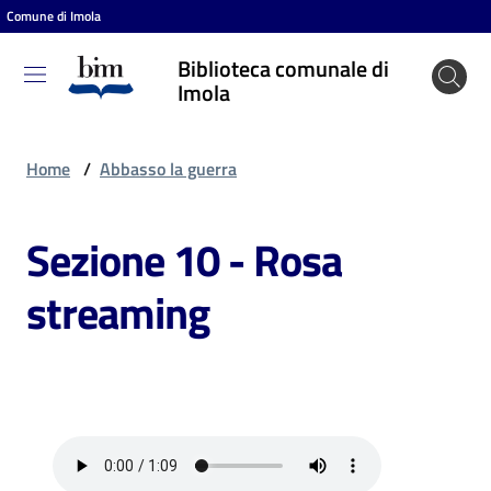
Comune di Imola
Vai al contenuto
Vai alla navigazione
Vai al footer
Biblioteca comunale di
Biblioteca
Imola
comunale
di Imola
Home
/
Abbasso la guerra
Sezione 10 - Rosa
Entra
streaming
Cosa
puoi
fare
Scopri