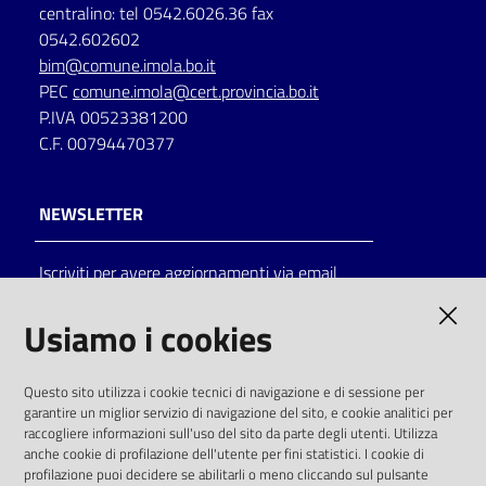
centralino: tel 0542.6026.36 fax
Catalogo
0542.602602
on line
bim@comune.imola.bo.it
PEC
comune.imola@cert.provincia.bo.it
P.IVA 00523381200
Eventi
C.F. 00794470377
Chiedi al
bibliotecario
NEWSLETTER
Avvisi
Iscriviti per avere aggiornamenti via email
Orari
AMMINISTRAZIONE TRASPARENTE
Usiamo i cookies
I dati personali pubblicati sono riutilizzabili
Questo sito utilizza i cookie tecnici di navigazione e di sessione per
solo alle condizioni previste dalla direttiva
garantire un miglior servizio di navigazione del sito, e cookie analitici per
comunitaria 2003/98/CE e dal d.lgs. 36/2006
raccogliere informazioni sull'uso del sito da parte degli utenti. Utilizza
anche cookie di profilazione dell'utente per fini statistici. I cookie di
SOCIAL
profilazione puoi decidere se abilitarli o meno cliccando sul pulsante