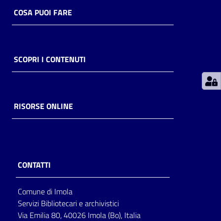
COSA PUOI FARE
Patto
per
la
SCOPRI I CONTENUTI
lettura
Seguici
RISORSE ONLINE
su
CONTATTI
Comune di Imola
Servizi Bibliotecari e archivistici
Via Emilia 80, 40026 Imola (Bo), Italia