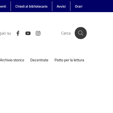
enti
Chiedi al bibliotecario
Avvisi
Orari
uici su
Cerca
Archivio storico
Decentrate
Patto per la lettura