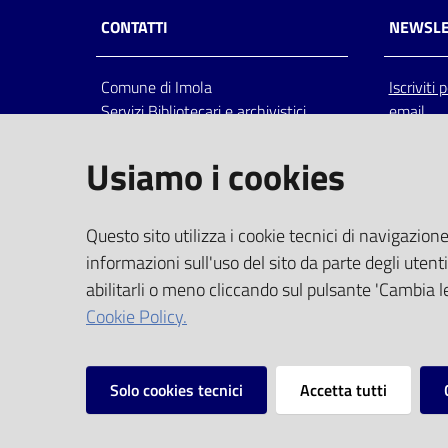
CONTATTI
NEWSLE
Comune di Imola
Iscriviti
Servizi Bibliotecari e archivistici
email
Via Emilia 80, 40026 Imola (Bo),
Italia
Usiamo i cookies
centralino: tel 0542.6026.36 fax
0542.602602
bim@comune.imola.bo.it
Questo sito utilizza i cookie tecnici di navigazione
PEC
informazioni sull'uso del sito da parte degli utenti
comune.imola@cert.provincia.bo.it
abilitarli o meno cliccando sul pulsante 'Cambia le
P.IVA 00523381200
Cookie Policy.
C.F. 00794470377
Solo cookies tecnici
Accetta tutti
Vai alla pagina
Privacy
Note legali
Mappa del sito
I