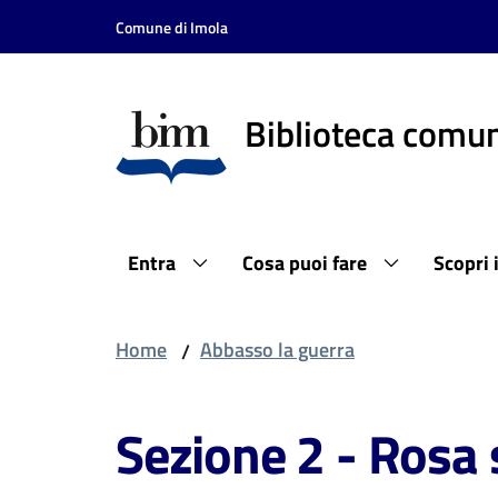
Vai al contenuto
Vai alla navigazione
Vai al footer
Comune di Imola
Biblioteca comun
Entra
Cosa puoi fare
Scopri 
Home
Abbasso la guerra
/
Sezione 2 - Rosa