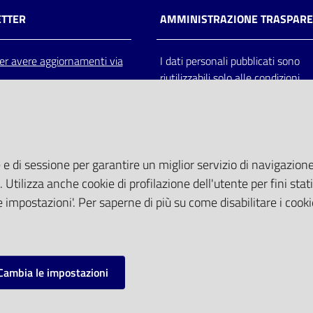
TTER
AMMINISTRAZIONE TRASPAR
 per avere aggiornamenti via
I dati personali pubblicati sono
riutilizzabili solo alle condizioni
previste dalla direttiva comunitar
2003/98/CE e dal d.lgs. 36/200
 e di sessione per garantire un miglior servizio di navigazione 
. Utilizza anche cookie di profilazione dell'utente per fini stati
 impostazioni'. Per saperne di più su come disabilitare i cooki
Cambia le impostazioni
mpostazioni cookie