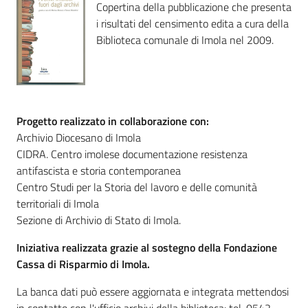
Copertina della pubblicazione che presenta
i risultati del censimento edita a cura della
Patto
Biblioteca comunale di Imola nel 2009.
per
la
lettura
Progetto realizzato in collaborazione con:
Archivio Diocesano di Imola
Seguici
CIDRA. Centro imolese documentazione resistenza
su
antifascista e storia contemporanea
Centro Studi per la Storia del lavoro e delle comunità
territoriali di Imola
Sezione di Archivio di Stato di Imola.
Iniziativa realizzata grazie al sostegno della Fondazione
Cassa di Risparmio di Imola.
La banca dati può essere aggiornata e integrata mettendosi
in contatto con l'ufficio archivi della biblioteca: tel. 0542