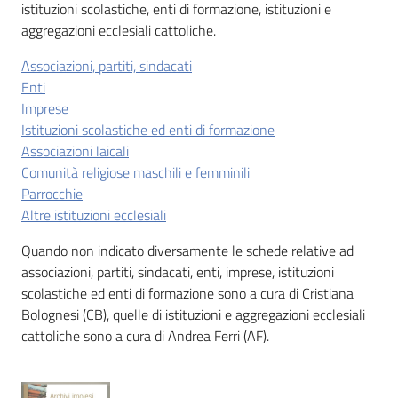
i
istituzioni scolastiche, enti di formazione, istituzioni e
contenuti
aggregazioni ecclesiali cattoliche.
Associazioni, partiti, sindacati
Enti
Risorse
Imprese
online
Istituzioni scolastiche ed enti di formazione
Associazioni laicali
Comunità religiose maschili e femminili
Parrocchie
Altre istituzioni ecclesiali
Quando non indicato diversamente le schede relative ad
Casa
associazioni, partiti, sindacati, enti, imprese, istituzioni
Piani
scolastiche ed enti di formazione sono a cura di Cristiana
Bolognesi (CB), quelle di istituzioni e aggregazioni ecclesiali
Archivio
cattoliche sono a cura di Andrea Ferri (AF).
storico
Menu selezionato
Decentrate