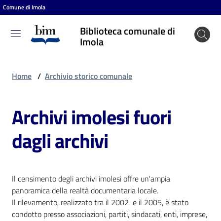
Comune di Imola
Vai al contenuto
Vai alla navigazione
Vai al footer
Biblioteca comunale di
Biblioteca
Imola
comunale
di Imola
Home
/
Archivio storico comunale
Archivi imolesi fuori
Entra
dagli archivi
Cosa
puoi
fare
Il censimento degli archivi imolesi offre un'ampia
panoramica della realtà documentaria locale.
Il rilevamento, realizzato tra il 2002 e il 2005, è stato
Scopri
condotto presso associazioni, partiti, sindacati, enti, imprese,