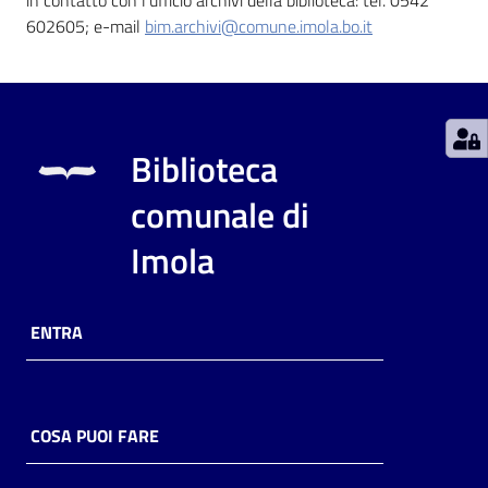
602605; e-mail
bim.archivi@comune.imola.bo.it
Catalogo
on line
Eventi
Biblioteca
Chiedi al
comunale di
bibliotecario
Imola
Avvisi
Orari
ENTRA
COSA PUOI FARE