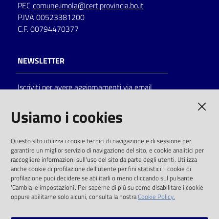
PEC
comune.imola@cert.provincia.bo.it
P.IVA 00523381200
C.F. 00794470377
NEWSLETTER
Iscriviti per avere aggiornamenti via email
AMMINISTRAZIONE TRASPARENTE
Usiamo i cookies
I dati personali pubblicati sono riutilizzabili
Questo sito utilizza i cookie tecnici di navigazione e di sessione per
solo alle condizioni previste dalla direttiva
garantire un miglior servizio di navigazione del sito, e cookie analitici per
comunitaria 2003/98/CE e dal d.lgs. 36/2006
raccogliere informazioni sull'uso del sito da parte degli utenti. Utilizza
anche cookie di profilazione dell'utente per fini statistici. I cookie di
SOCIAL
profilazione puoi decidere se abilitarli o meno cliccando sul pulsante
'Cambia le impostazioni'. Per saperne di più su come disabilitare i cookie
oppure abilitarne solo alcuni, consulta la nostra
Cookie Policy.
Facebook
Youtube
Instagram