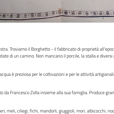
ra. Troviamo il Borghetto - il fabbricato di proprietà all'epo
otate di un camino. Non mancano il porcile, la stalla e divers
i acqua è preziosa per le coltivazioni e per le attività artigian
o da Francesco Zolla insieme alla sua famiglia. Produce gran
ri, meli, ciliegi, fichi, mandorli, giuggioli, mori, albicocchi, noc