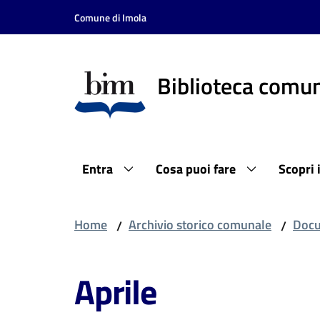
Vai al contenuto
Vai alla navigazione
Vai al footer
Comune di Imola
Biblioteca comun
Entra
Cosa puoi fare
Scopri 
Home
Archivio storico comunale
Docu
/
/
Aprile