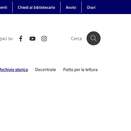
enti
Chiedi al bibliotecario
Avvisi
Orari
uici su
Cerca
Archivio storico
Decentrate
Patto per la lettura
Menu selezionato