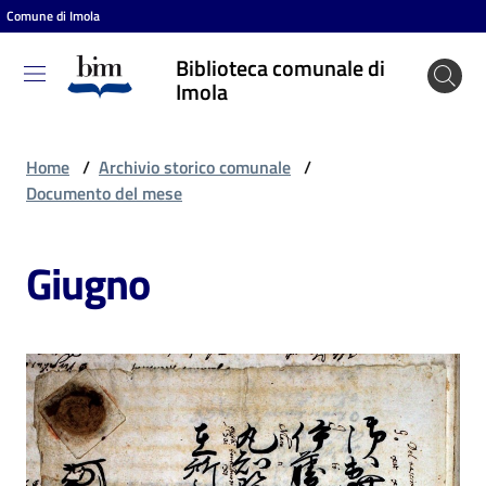
Comune di Imola
Vai al contenuto
Vai alla navigazione
Vai al footer
Biblioteca comunale di
Biblioteca
Imola
comunale
di Imola
Home
/
Archivio storico comunale
/
Documento del mese
Entra
Giugno
Cosa
puoi
fare
Scopri