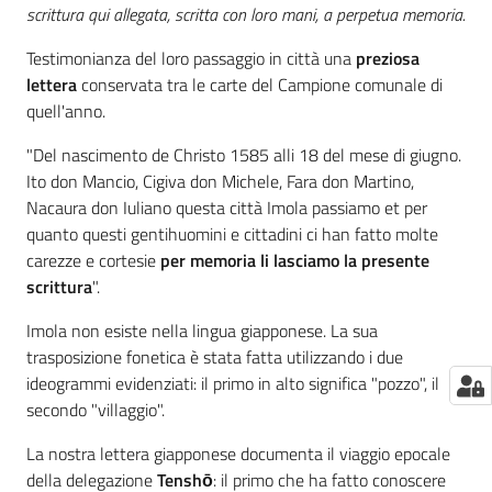
scrittura qui allegata, scritta con loro mani, a perpetua memoria.
Catalogo
Testimonianza del loro passaggio in città una
preziosa
on line
lettera
conservata tra le carte del Campione comunale di
quell'anno.
Eventi
"Del nascimento de Christo 1585 alli 18 del mese di giugno.
Chiedi al
Ito don Mancio, Cigiva don Michele, Fara don Martino,
bibliotecario
Nacaura don Iuliano questa città Imola passiamo et per
quanto questi gentihuomini e cittadini ci han fatto molte
carezze e cortesie
per memoria li lasciamo la presente
Avvisi
scrittura
".
Orari
Imola non esiste nella lingua giapponese. La sua
trasposizione fonetica è stata fatta utilizzando i due
ideogrammi evidenziati: il primo in alto significa "pozzo", il
secondo "villaggio".
La nostra lettera giapponese documenta il viaggio epocale
della delegazione
Tenshō
: il primo che ha fatto conoscere