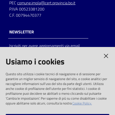
PEC
comune.imola@cert.provincia.bo.it
P.IVA 00523381200
C.F. 00794470377
NEWSLETTER
Iscriviti per avere aggiornamenti via email
AMMINISTRAZIONE TRASPARENTE
Usiamo i cookies
I dati personali pubblicati sono riutilizzabili
Questo sito utilizza i cookie tecnici di navigazione e di sessione per
solo alle condizioni previste dalla direttiva
garantire un miglior servizio di navigazione del sito, e cookie analitici per
comunitaria 2003/98/CE e dal d.lgs. 36/2006
raccogliere informazioni sull'uso del sito da parte degli utenti. Utilizza
anche cookie di profilazione dell'utente per fini statistici. I cookie di
SOCIAL
profilazione puoi decidere se abilitarli o meno cliccando sul pulsante
'Cambia le impostazioni'. Per saperne di più su come disabilitare i cookie
oppure abilitarne solo alcuni, consulta la nostra
Cookie Policy.
Facebook
Youtube
Instagram