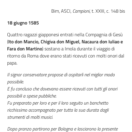
Bim, ASCI,
Campioni
, t. XXIII, c. 148 bis
Patto
18 giugno 1585
per
la
Quattro ragazzi giapponesi entrati nella Compagnia di Gesù
lettura
(
Ito don Mancio, Chigiva don Miguel, Nacaura don Iuliao e
Fara don Martino
) sostano a Imola durante il viaggio di
ritorno da Roma dove erano stati ricevuti con molti onori dal
papa.
Seguici
su
Il signor conservatore propose di ospitarli nel miglior modo
possibile.
E fu concluso che dovevano essere ricevuti con tutti gli onori
possibili a spese pubbliche.
Fu preparato per loro e per il loro seguito un banchetto
ricchissimo accompagnato per tutta la sua durata dagli
strumenti di molti musici.
Dopo pranzo partirono per Bologna e lasciarono la presente