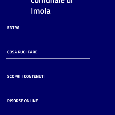
i
Imola
contenuti
ENTRA
Risorse
online
COSA PUOI FARE
Casa
SCOPRI I CONTENUTI
Piani
Archivio
storico
RISORSE ONLINE
Decentrate