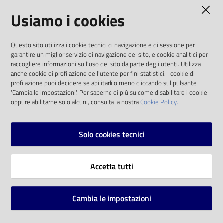
AMMINISTRAZIONE TRASPARENTE
Usiamo i cookies
Catalogo
on line
I dati personali pubblicati sono riutilizzabili
Questo sito utilizza i cookie tecnici di navigazione e di sessione per
solo alle condizioni previste dalla direttiva
Eventi
garantire un miglior servizio di navigazione del sito, e cookie analitici per
comunitaria 2003/98/CE e dal d.lgs. 36/2006
raccogliere informazioni sull'uso del sito da parte degli utenti. Utilizza
anche cookie di profilazione dell'utente per fini statistici. I cookie di
Chiedi al
SOCIAL
profilazione puoi decidere se abilitarli o meno cliccando sul pulsante
bibliotecario
'Cambia le impostazioni'. Per saperne di più su come disabilitare i cookie
oppure abilitarne solo alcuni, consulta la nostra
Cookie Policy.
Facebook
Youtube
Instagram
Avvisi
Solo cookies tecnici
Orari
Vai alla pagina
Accetta tutti
Privacy
Note legali
Cambia le impostazioni
Mappa del sito