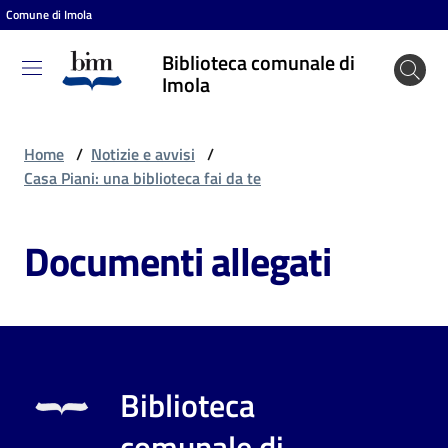
Comune di Imola
Vai al contenuto
Vai alla navigazione
Vai al footer
Biblioteca comunale di
Biblioteca
Imola
comunale
di Imola
Home
/
Notizie e avvisi
/
Casa Piani: una biblioteca fai da te
Entra
Documenti allegati
Cosa
puoi
fare
Biblioteca
Scopri
comunale di