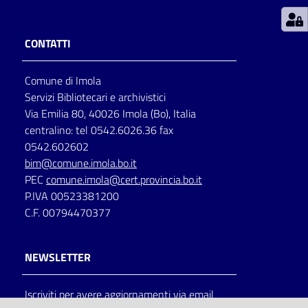
Patto
CONTATTI
per
la
Comune di Imola
lettura
Servizi Bibliotecari e archivistici
Via Emilia 80, 40026 Imola (Bo), Italia
centralino: tel 0542.6026.36 fax
Seguici
0542.602602
su
bim@comune.imola.bo.it
PEC
comune.imola@cert.provincia.bo.it
P.IVA 00523381200
C.F. 00794470377
NEWSLETTER
Iscriviti per avere aggiornamenti via email