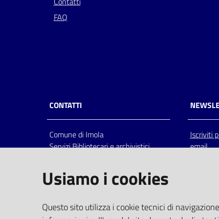
Contatti
FAQ
CONTATTI
NEWSLE
Comune di Imola
Iscriviti
Servizi Bibliotecari e archivistici
email
Via Emilia 80, 40026 Imola (Bo),
Italia
Usiamo i cookies
centralino: tel 0542.6026.36 fax
0542.602602
bim@comune.imola.bo.it
Questo sito utilizza i cookie tecnici di navigazione
PEC