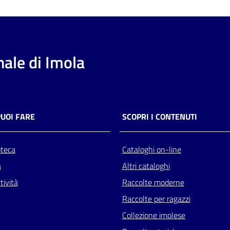
ale di Imola
PUOI FARE
SCOPRI I CONTENUTI
oteca
Cataloghi on-line
a
Altri cataloghi
tività
Raccolte moderne
Raccolte per ragazzi
Collezione imolese