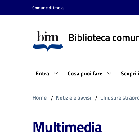
Vai al contenuto
Vai alla navigazione
Vai al footer
Comune di Imola
Biblioteca comun
Entra
Cosa puoi fare
Scopri 
Home
Notizie e avvisi
Chiusure straor
/
/
Multimedia