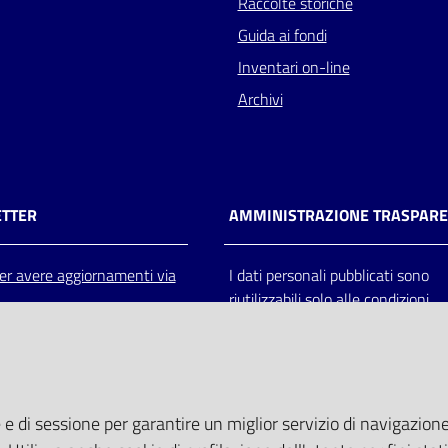
Raccolte storiche
Guida ai fondi
Inventari on-line
Archivi
TTER
AMMINISTRAZIONE TRASPAR
 per avere aggiornamenti via
I dati personali pubblicati sono
riutilizzabili solo alle condizioni
previste dalla direttiva comunitar
2003/98/CE e dal d.lgs. 36/200
 e di sessione per garantire un miglior servizio di navigazione 