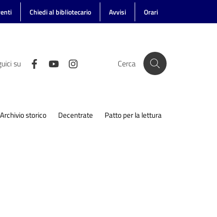
enti
Chiedi al bibliotecario
Avvisi
Orari
uici su
Cerca
Archivio storico
Decentrate
Patto per la lettura