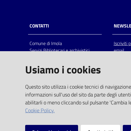
CONTATTI
NEWSLE
Comune di Imola
Iscriviti
Servizi Bibliotecari e archivistici
email
Via Emilia 80, 40026 Imola (Bo),
Italia
Usiamo i cookies
centralino: tel 0542.6026.36 fax
0542.602602
bim@comune.imola.bo.it
Questo sito utilizza i cookie tecnici di navigazione
PEC
informazioni sull'uso del sito da parte degli utenti
comune.imola@cert.provincia.bo.it
abilitarli o meno cliccando sul pulsante 'Cambia le
P.IVA 00523381200
Cookie Policy.
C.F. 00794470377