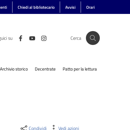
enti
Chiedi al bibliotecario
Avvisi
Orari
uici su
Cerca
Archivio storico
Decentrate
Patto per la lettura
Condividi
Vedi azioni