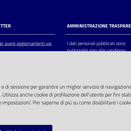
TTER
AMMINISTRAZIONE TRASPAR
 per avere aggiornamenti via
I dati personali pubblicati sono
riutilizzabili solo alle condizioni
previste dalla direttiva comunitar
2003/98/CE e dal d.lgs. 36/200
 e di sessione per garantire un miglior servizio di navigazione 
. Utilizza anche cookie di profilazione dell'utente per fini stati
 impostazioni'. Per saperne di più su come disabilitare i cooki