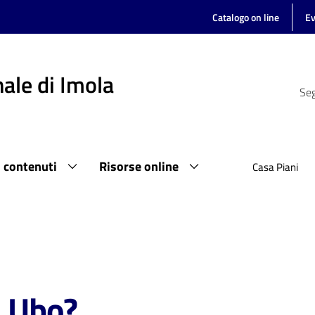
Catalogo on line
Ev
ale di Imola
Seg
i contenuti
Risorse online
Casa Piani
n Ubo?