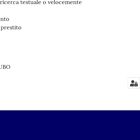
a ricerca testuale o velocemente
ento
prestito
 UBO