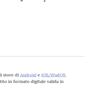
li store di
Android
e
iOS/iPadOS
.
ito in formato digitale valida in