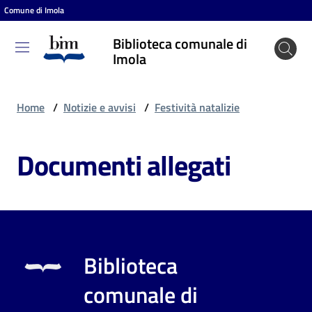
Comune di Imola
Vai al contenuto
Vai alla navigazione
Vai al footer
Biblioteca comunale di
Biblioteca
Imola
comunale
di Imola
Home
/
Notizie e avvisi
/
Festività natalizie
Documenti allegati
Entra
Cosa
puoi
fare
Biblioteca
comunale di
Scopri