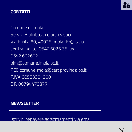
CONTATTI
Patto
per
Comune di Imola
la
Servizi Bibliotecari e archivistici
lettura
Via Emilia 80, 40026 Imola (Bo), Italia
centralino: tel 0542.6026.36 fax
0542.602602
Seguici
bim@comune.imola.bo.it
su
PEC
comune.imola@cert.provincia.bo.it
P.IVA 00523381200
C.F. 00794470377
NEWSLETTER
Iscriviti per avere aggiornamenti via email
AMMINISTRAZIONE TRASPARENTE