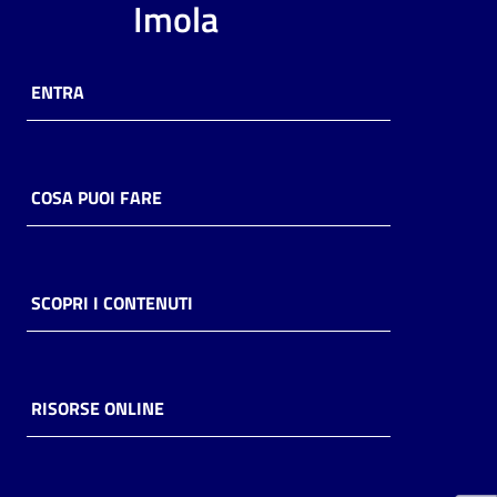
Imola
i
contenuti
ENTRA
Risorse
online
COSA PUOI FARE
SCOPRI I CONTENUTI
Casa
Piani
Archivio
RISORSE ONLINE
storico
Decentrate