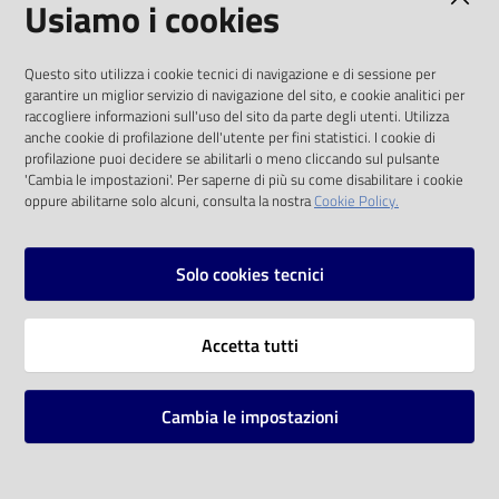
Usiamo i cookies
Catalogo
I dati personali pubblicati sono riutilizzabili
on line
Questo sito utilizza i cookie tecnici di navigazione e di sessione per
solo alle condizioni previste dalla direttiva
garantire un miglior servizio di navigazione del sito, e cookie analitici per
comunitaria 2003/98/CE e dal d.lgs. 36/2006
raccogliere informazioni sull'uso del sito da parte degli utenti. Utilizza
Eventi
anche cookie di profilazione dell'utente per fini statistici. I cookie di
SOCIAL
profilazione puoi decidere se abilitarli o meno cliccando sul pulsante
Chiedi al
'Cambia le impostazioni'. Per saperne di più su come disabilitare i cookie
oppure abilitarne solo alcuni, consulta la nostra
Cookie Policy.
bibliotecario
Facebook
Youtube
Instagram
Avvisi
Solo cookies tecnici
Orari
Vai alla pagina
Accetta tutti
Privacy
Note legali
Cambia le impostazioni
Mappa del sito
Impostazioni cookie