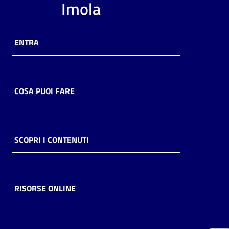
Imola
i
contenuti
ENTRA
Risorse
online
COSA PUOI FARE
SCOPRI I CONTENUTI
Casa
Piani
Archivio
RISORSE ONLINE
storico
Decentrate