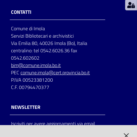
CONTATTI
Patto
per
Comune di Imola
la
Servizi Bibliotecari e archivistici
lettura
Via Emilia 80, 40026 Imola (Bo), Italia
centralino: tel 0542.6026.36 fax
0542.602602
Seguici
bim@comune.imola.bo.it
su
PEC
comune.imola@cert.provincia.bo.it
P.IVA 00523381200
C.F. 00794470377
NEWSLETTER
Iscriviti per avere aggiornamenti via email
AMMINISTRAZIONE TRASPARENTE