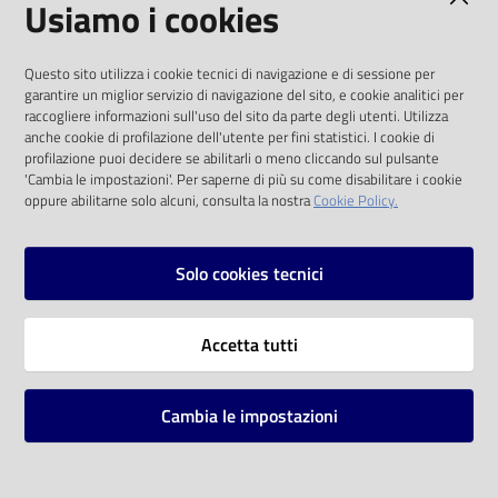
Usiamo i cookies
Catalogo
I dati personali pubblicati sono riutilizzabili
on line
Questo sito utilizza i cookie tecnici di navigazione e di sessione per
solo alle condizioni previste dalla direttiva
garantire un miglior servizio di navigazione del sito, e cookie analitici per
comunitaria 2003/98/CE e dal d.lgs. 36/2006
raccogliere informazioni sull'uso del sito da parte degli utenti. Utilizza
Eventi
anche cookie di profilazione dell'utente per fini statistici. I cookie di
SOCIAL
profilazione puoi decidere se abilitarli o meno cliccando sul pulsante
Chiedi al
'Cambia le impostazioni'. Per saperne di più su come disabilitare i cookie
oppure abilitarne solo alcuni, consulta la nostra
Cookie Policy.
bibliotecario
Facebook
Youtube
Instagram
Avvisi
Solo cookies tecnici
Orari
Vai alla pagina
Accetta tutti
Privacy
Note legali
Cambia le impostazioni
Mappa del sito
Impostazioni cookie