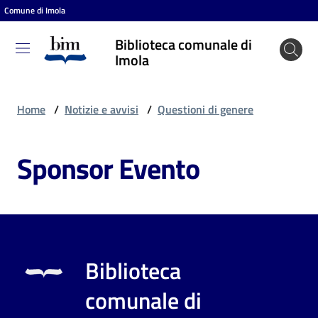
Comune di Imola
Vai al contenuto
Vai alla navigazione
Vai al footer
Biblioteca comunale di
Biblioteca
Imola
comunale
di Imola
Home
/
Notizie e avvisi
/
Questioni di genere
Sponsor Evento
Entra
Cosa
puoi
fare
Biblioteca
comunale di
Scopri