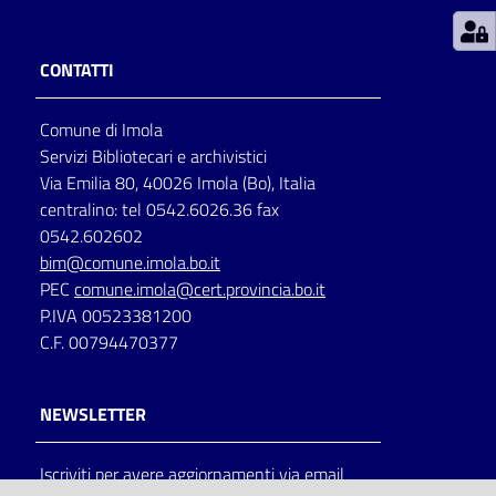
Patto
CONTATTI
per
la
Comune di Imola
lettura
Servizi Bibliotecari e archivistici
Via Emilia 80, 40026 Imola (Bo), Italia
centralino: tel 0542.6026.36 fax
Seguici
0542.602602
su
bim@comune.imola.bo.it
PEC
comune.imola@cert.provincia.bo.it
P.IVA 00523381200
C.F. 00794470377
NEWSLETTER
Iscriviti per avere aggiornamenti via email