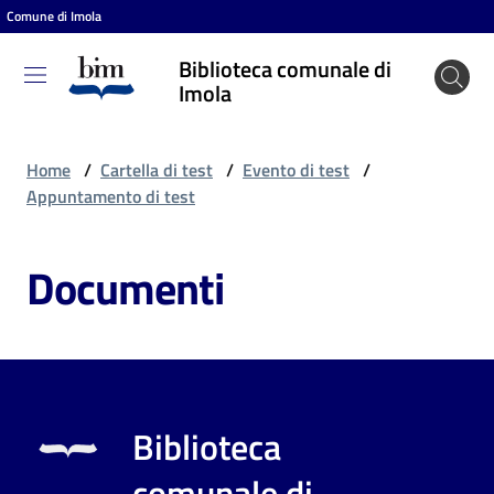
Comune di Imola
Vai al contenuto
Vai alla navigazione
Vai al footer
Biblioteca comunale di
Biblioteca
Imola
comunale
di Imola
Home
/
Cartella di test
/
Evento di test
/
Appuntamento di test
Entra
Documenti
Cosa
puoi
fare
Biblioteca
Scopri
comunale di