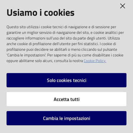
AMMINISTRAZIONE TRASPARENTE
Usiamo i cookies
Catalogo
on line
I dati personali pubblicati sono riutilizzabili
Questo sito utilizza i cookie tecnici di navigazione e di sessione per
solo alle condizioni previste dalla direttiva
Eventi
garantire un miglior servizio di navigazione del sito, e cookie analitici per
comunitaria 2003/98/CE e dal d.lgs. 36/2006
raccogliere informazioni sull'uso del sito da parte degli utenti. Utilizza
anche cookie di profilazione dell'utente per fini statistici. I cookie di
Chiedi al
SOCIAL
profilazione puoi decidere se abilitarli o meno cliccando sul pulsante
bibliotecario
'Cambia le impostazioni'. Per saperne di più su come disabilitare i cookie
oppure abilitarne solo alcuni, consulta la nostra
Cookie Policy.
Facebook
Youtube
Instagram
Avvisi
Solo cookies tecnici
Orari
Vai alla pagina
Accetta tutti
Privacy
Note legali
Cambia le impostazioni
Mappa del sito