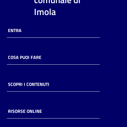
i
Imola
contenuti
ENTRA
Risorse
online
COSA PUOI FARE
Casa
SCOPRI I CONTENUTI
Piani
Archivio
storico
RISORSE ONLINE
Decentrate