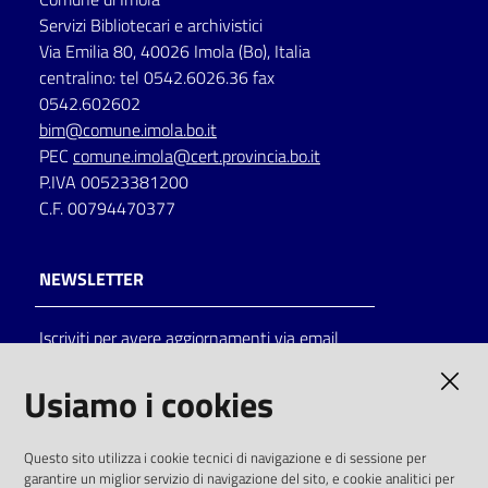
Servizi Bibliotecari e archivistici
Via Emilia 80, 40026 Imola (Bo), Italia
centralino: tel 0542.6026.36 fax
0542.602602
bim@comune.imola.bo.it
PEC
comune.imola@cert.provincia.bo.it
P.IVA 00523381200
C.F. 00794470377
NEWSLETTER
Iscriviti per avere aggiornamenti via email
AMMINISTRAZIONE TRASPARENTE
Usiamo i cookies
I dati personali pubblicati sono riutilizzabili
Questo sito utilizza i cookie tecnici di navigazione e di sessione per
solo alle condizioni previste dalla direttiva
garantire un miglior servizio di navigazione del sito, e cookie analitici per