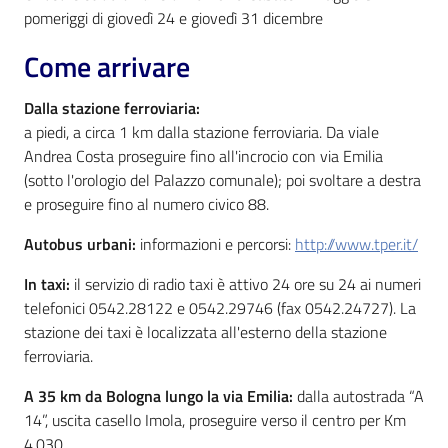
pomeriggi di giovedì 24 e giovedì 31 dicembre
Patto
Come arrivare
per
la
Dalla stazione ferroviaria:
lettura
a piedi, a circa 1 km dalla stazione ferroviaria. Da viale
Andrea Costa proseguire fino all'incrocio con via Emilia
(sotto l'orologio del Palazzo comunale); poi svoltare a destra
e proseguire fino al numero civico 88.
Seguici
su
Autobus urbani:
informazioni e percorsi:
http://www.tper.it/
In taxi:
il servizio di radio taxi è attivo 24 ore su 24 ai numeri
telefonici 0542.28122 e 0542.29746 (fax 0542.24727). La
stazione dei taxi è localizzata all'esterno della stazione
ferroviaria.
A 35 km da Bologna lungo la via Emilia:
dalla autostrada “A
14”, uscita casello Imola, proseguire verso il centro per Km
4,030.