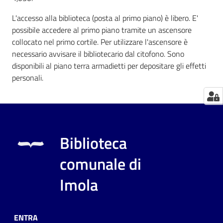
L'accesso alla biblioteca (posta al primo piano) è libero. E'
Catalogo
possibile accedere al primo piano tramite un ascensore
on line
collocato nel primo cortile. Per utilizzare l'ascensore è
necessario avvisare il bibliotecario dal citofono. Sono
Eventi
disponibili al piano terra armadietti per depositare gli effetti
personali.
Chiedi al
bibliotecario
Avvisi
Biblioteca
Orari
comunale di
Imola
ENTRA