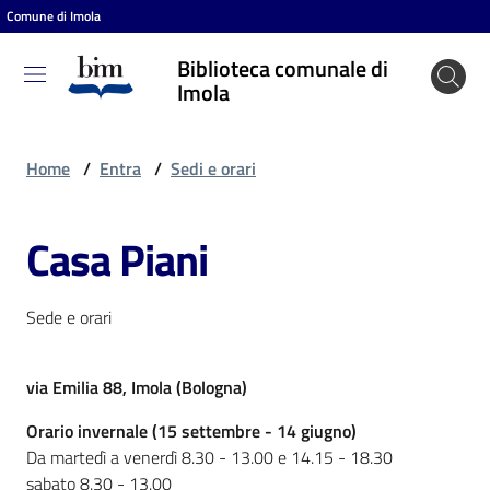
Comune di Imola
Vai al contenuto
Vai alla navigazione
Vai al footer
Biblioteca comunale di
Biblioteca
Imola
comunale
di Imola
Home
/
Entra
/
Sedi e orari
Casa Piani
Entra
Sede e orari
Cosa
puoi
fare
via Emilia 88, Imola (Bologna)
Orario invernale (15 settembre - 14 giugno)
Da martedì a venerdì 8.30 - 13.00 e 14.15 - 18.30
Scopri
sabato 8.30 - 13.00