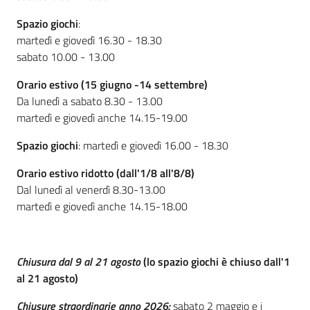
i
contenuti
Spazio giochi
:
martedì e giovedì 16.30 - 18.30
sabato 10.00 - 13.00
Risorse
Orario estivo (15 giugno -14 settembre)
online
Da lunedì a sabato 8.30 - 13.00
martedì e giovedì anche 14.15-19.00
Spazio giochi
: martedì e giovedì 16.00 - 18.30
Orario estivo ridotto (dall'1/8 all'8/8)
Dal lunedì al venerdì 8.30-13.00
Casa
martedì e giovedì anche 14.15-18.00
Piani
Archivio
Chiusura dal 9 al 21 agosto
(lo spazio giochi è chiuso dall'1
storico
al 21 agosto)
Chiusure straordinarie anno 2026:
sabato 2 maggio e i
Decentrate