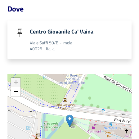
i
Dove
contenuti
Centro Giovanile Ca' Vaina
Risorse
online
Viale Saffi 50/B - Imola
40026 - Italia
+
Casa
−
Piani
Archivio
storico
Decentrate