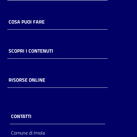
Catalogo
on line
COSA PUOI FARE
Eventi
Chiedi al
SCOPRI I CONTENUTI
bibliotecario
Avvisi
RISORSE ONLINE
Orari
CONTATTI
Comune di Imola