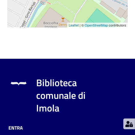
Patto
per
Leaflet
| ©
OpenStreetMap
contributors
la
lettura
Seguici
su
Biblioteca
comunale di
Imola
ENTRA