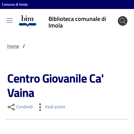
Comune di Imola
Vai al contenuto
Vai alla navigazione
Vai al footer
Biblioteca comunale di
Biblioteca
Imola
comunale
di Imola
Home
/
Entra
Centro Giovanile Ca'
Salta al contenuto
Vaina
Cosa
puoi
fare
Condividi
Vedi azioni
Scopri