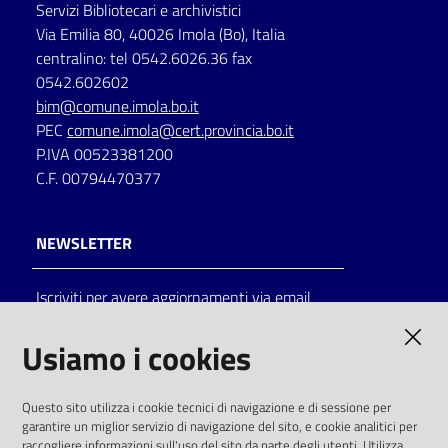
Servizi Bibliotecari e archivistici
Via Emilia 80, 40026 Imola (Bo), Italia
centralino: tel 0542.6026.36 fax
0542.602602
bim@comune.imola.bo.it
PEC
comune.imola@cert.provincia.bo.it
P.IVA 00523381200
C.F. 00794470377
NEWSLETTER
Iscriviti per avere aggiornamenti via email
AMMINISTRAZIONE TRASPARENTE
Usiamo i cookies
I dati personali pubblicati sono riutilizzabili
Questo sito utilizza i cookie tecnici di navigazione e di sessione per
solo alle condizioni previste dalla direttiva
garantire un miglior servizio di navigazione del sito, e cookie analitici per
comunitaria 2003/98/CE e dal d.lgs. 36/2006
raccogliere informazioni sull'uso del sito da parte degli utenti. Utilizza