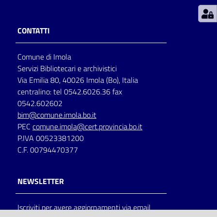
Patto
CONTATTI
per
la
Comune di Imola
lettura
Servizi Bibliotecari e archivistici
Via Emilia 80, 40026 Imola (Bo), Italia
centralino: tel 0542.6026.36 fax
Seguici
0542.602602
su
bim@comune.imola.bo.it
PEC
comune.imola@cert.provincia.bo.it
P.IVA 00523381200
C.F. 00794470377
NEWSLETTER
Iscriviti per avere aggiornamenti via email