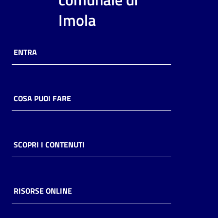
i
Imola
contenuti
ENTRA
Risorse
online
COSA PUOI FARE
Casa
SCOPRI I CONTENUTI
Piani
Archivio
storico
RISORSE ONLINE
Decentrate