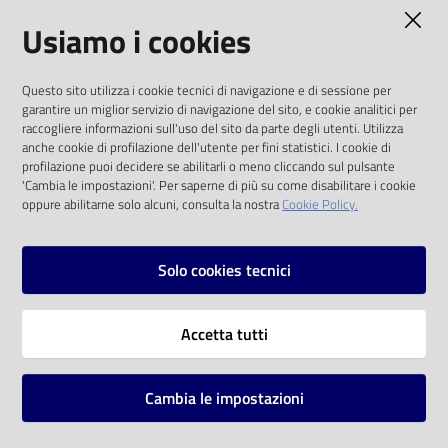
AMMINISTRAZIONE TRASPARENTE
Usiamo i cookies
Catalogo
on line
I dati personali pubblicati sono riutilizzabili
Questo sito utilizza i cookie tecnici di navigazione e di sessione per
solo alle condizioni previste dalla direttiva
Eventi
garantire un miglior servizio di navigazione del sito, e cookie analitici per
comunitaria 2003/98/CE e dal d.lgs. 36/2006
raccogliere informazioni sull'uso del sito da parte degli utenti. Utilizza
anche cookie di profilazione dell'utente per fini statistici. I cookie di
Chiedi al
SOCIAL
profilazione puoi decidere se abilitarli o meno cliccando sul pulsante
bibliotecario
'Cambia le impostazioni'. Per saperne di più su come disabilitare i cookie
oppure abilitarne solo alcuni, consulta la nostra
Cookie Policy.
Facebook
Youtube
Instagram
Avvisi
Solo cookies tecnici
Orari
Vai alla pagina
Accetta tutti
Privacy
Note legali
Cambia le impostazioni
Mappa del sito