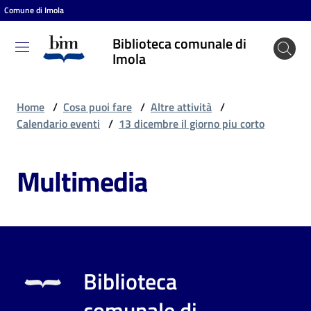
Comune di Imola
Vai al contenuto
Vai alla navigazione
Vai al footer
Biblioteca comunale di
Biblioteca
Imola
comunale
di Imola
Home
/
Cosa puoi fare
/
Altre attività
/
Calendario eventi
/
13 dicembre il giorno piu corto
Entra
Multimedia
Cosa
puoi
fare
Biblioteca
Scopri
comunale di