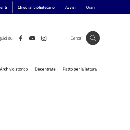
enti
Chiedi al bibliotecario
Avvisi
Orari
uici su
Cerca
Archivio storico
Decentrate
Patto per la lettura