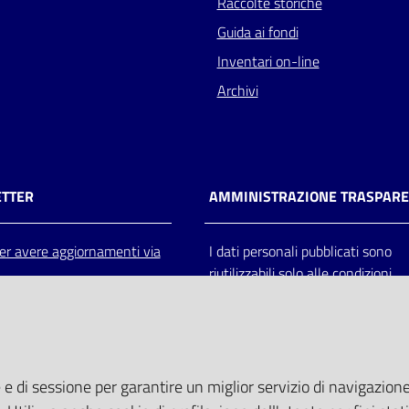
Raccolte storiche
Guida ai fondi
Inventari on-line
Archivi
TTER
AMMINISTRAZIONE TRASPAR
 per avere aggiornamenti via
I dati personali pubblicati sono
riutilizzabili solo alle condizioni
previste dalla direttiva comunitar
2003/98/CE e dal d.lgs. 36/200
 e di sessione per garantire un miglior servizio di navigazione 