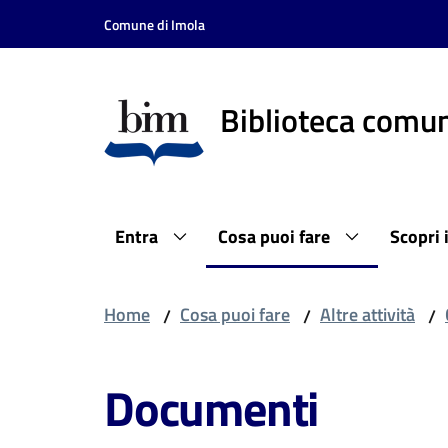
Vai al contenuto
Vai alla navigazione
Vai al footer
Comune di Imola
Biblioteca comun
Entra
Cosa puoi fare
Scopri 
Home
Cosa puoi fare
Altre attività
/
/
/
Documenti