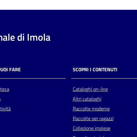
ale di Imola
PUOI FARE
SCOPRI I CONTENUTI
oteca
Cataloghi on-line
a
Altri cataloghi
tività
Raccolte moderne
Raccolte per ragazzi
Collezione imolese