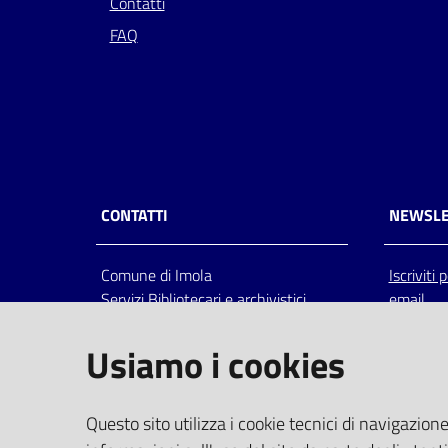
Contatti
FAQ
CONTATTI
NEWSLE
Comune di Imola
Iscriviti
Servizi Bibliotecari e archivistici
email
Via Emilia 80, 40026 Imola (Bo),
Italia
Usiamo i cookies
centralino: tel 0542.6026.36 fax
0542.602602
bim@comune.imola.bo.it
Questo sito utilizza i cookie tecnici di navigazione
PEC