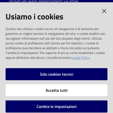
Iscriviti per avere aggiornamenti via email
Catalogo
AMMINISTRAZIONE TRASPARENTE
Usiamo i cookies
on line
I dati personali pubblicati sono riutilizzabili
Eventi
Questo sito utilizza i cookie tecnici di navigazione e di sessione per
solo alle condizioni previste dalla direttiva
garantire un miglior servizio di navigazione del sito, e cookie analitici per
comunitaria 2003/98/CE e dal d.lgs. 36/2006
raccogliere informazioni sull'uso del sito da parte degli utenti. Utilizza
Chiedi al
anche cookie di profilazione dell'utente per fini statistici. I cookie di
bibliotecario
SOCIAL
profilazione puoi decidere se abilitarli o meno cliccando sul pulsante
'Cambia le impostazioni'. Per saperne di più su come disabilitare i cookie
oppure abilitarne solo alcuni, consulta la nostra
Cookie Policy.
Avvisi
Facebook
Youtube
Instagram
Orari
Solo cookies tecnici
Vai alla pagina
Accetta tutti
Privacy
Note legali
Cambia le impostazioni