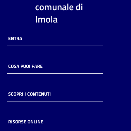
i
comunale di
contenuti
Imola
Risorse
ENTRA
online
COSA PUOI FARE
Casa
Piani
SCOPRI I CONTENUTI
Archivio
storico
RISORSE ONLINE
Decentrate