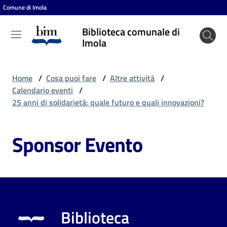
Comune di Imola
Vai al contenuto
Vai alla navigazione
Vai al footer
Biblioteca comunale di
Biblioteca
Imola
comunale
di Imola
Home
/
Cosa puoi fare
/
Altre attività
/
Calendario eventi
/
25 anni di solidarietà: quale futuro e quali innovazioni?
Entra
Sponsor Evento
Cosa
puoi
fare
Biblioteca
Scopri