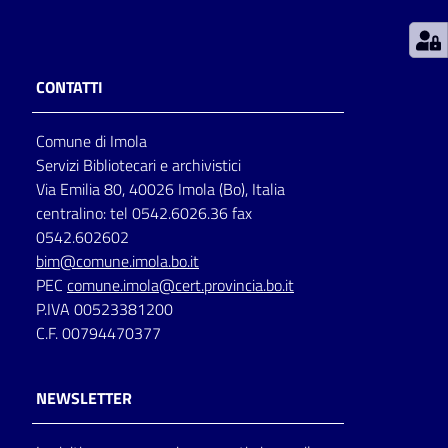
Patto
per
CONTATTI
la
lettura
Comune di Imola
Servizi Bibliotecari e archivistici
Via Emilia 80, 40026 Imola (Bo), Italia
Seguici
centralino: tel 0542.6026.36 fax
su
0542.602602
bim@comune.imola.bo.it
PEC
comune.imola@cert.provincia.bo.it
P.IVA 00523381200
C.F. 00794470377
NEWSLETTER