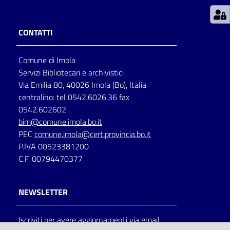
Patto
CONTATTI
per
la
Comune di Imola
lettura
Servizi Bibliotecari e archivistici
Via Emilia 80, 40026 Imola (Bo), Italia
centralino: tel 0542.6026.36 fax
Seguici
0542.602602
su
bim@comune.imola.bo.it
PEC
comune.imola@cert.provincia.bo.it
P.IVA 00523381200
C.F. 00794470377
NEWSLETTER
Iscriviti per avere aggiornamenti via email