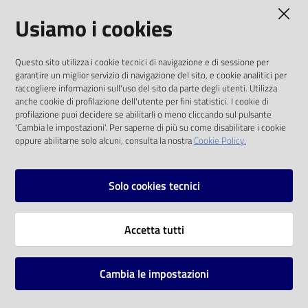
AMMINISTRAZIONE TRASPARENTE
Usiamo i cookies
Catalogo
on line
I dati personali pubblicati sono riutilizzabili
Questo sito utilizza i cookie tecnici di navigazione e di sessione per
solo alle condizioni previste dalla direttiva
Eventi
garantire un miglior servizio di navigazione del sito, e cookie analitici per
comunitaria 2003/98/CE e dal d.lgs. 36/2006
raccogliere informazioni sull'uso del sito da parte degli utenti. Utilizza
anche cookie di profilazione dell'utente per fini statistici. I cookie di
Chiedi al
SOCIAL
profilazione puoi decidere se abilitarli o meno cliccando sul pulsante
bibliotecario
'Cambia le impostazioni'. Per saperne di più su come disabilitare i cookie
oppure abilitarne solo alcuni, consulta la nostra
Cookie Policy.
Facebook
Youtube
Instagram
Avvisi
Solo cookies tecnici
Orari
Vai alla pagina
Accetta tutti
Privacy
Note legali
Cambia le impostazioni
Mappa del sito