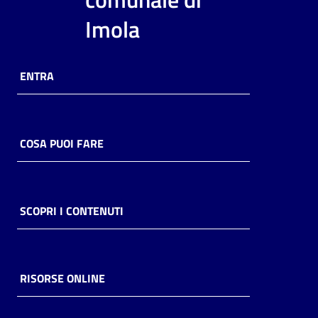
i
Imola
contenuti
ENTRA
Risorse
online
COSA PUOI FARE
Casa
SCOPRI I CONTENUTI
Piani
Archivio
storico
RISORSE ONLINE
Decentrate