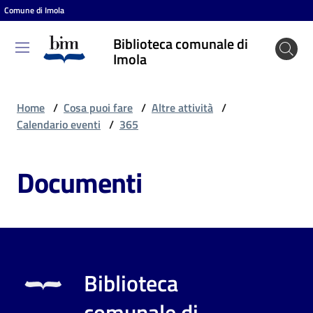
Comune di Imola
Vai al contenuto
Vai alla navigazione
Vai al footer
Biblioteca comunale di
Biblioteca
Imola
comunale
di Imola
Home
/
Cosa puoi fare
/
Altre attività
/
Calendario eventi
/
365
Entra
Documenti
Cosa
puoi
fare
Biblioteca
Scopri
comunale di