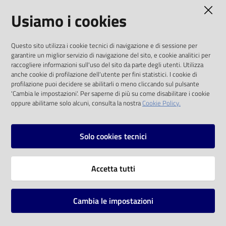
AMMINISTRAZIONE TRASPARENTE
Usiamo i cookies
Catalogo
on line
I dati personali pubblicati sono riutilizzabili
Questo sito utilizza i cookie tecnici di navigazione e di sessione per
solo alle condizioni previste dalla direttiva
Eventi
garantire un miglior servizio di navigazione del sito, e cookie analitici per
comunitaria 2003/98/CE e dal d.lgs. 36/2006
raccogliere informazioni sull'uso del sito da parte degli utenti. Utilizza
anche cookie di profilazione dell'utente per fini statistici. I cookie di
Chiedi al
SOCIAL
profilazione puoi decidere se abilitarli o meno cliccando sul pulsante
bibliotecario
'Cambia le impostazioni'. Per saperne di più su come disabilitare i cookie
oppure abilitarne solo alcuni, consulta la nostra
Cookie Policy.
Facebook
Youtube
Instagram
Avvisi
Solo cookies tecnici
Orari
Vai alla pagina
Accetta tutti
Privacy
Note legali
Cambia le impostazioni
Mappa del sito