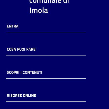
i
Imola
contenuti
ENTRA
Risorse
online
COSA PUOI FARE
Casa
SCOPRI I CONTENUTI
Piani
Archivio
storico
RISORSE ONLINE
Decentrate