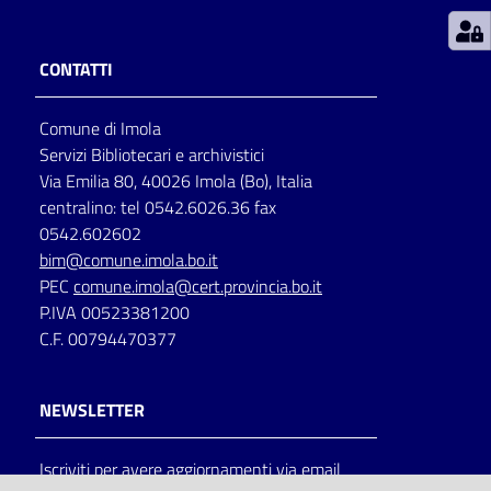
Patto
CONTATTI
per
la
Comune di Imola
lettura
Servizi Bibliotecari e archivistici
Via Emilia 80, 40026 Imola (Bo), Italia
centralino: tel 0542.6026.36 fax
Seguici
0542.602602
su
bim@comune.imola.bo.it
PEC
comune.imola@cert.provincia.bo.it
P.IVA 00523381200
C.F. 00794470377
NEWSLETTER
Iscriviti per avere aggiornamenti via email