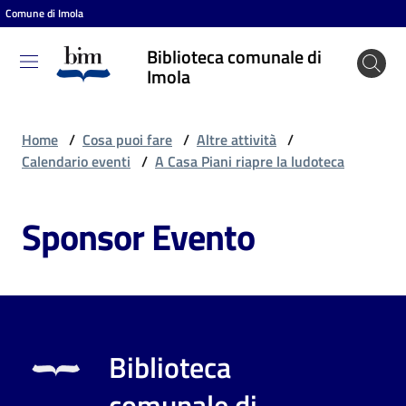
Comune di Imola
Vai al contenuto
Vai alla navigazione
Vai al footer
Biblioteca comunale di
Biblioteca
Imola
comunale
di Imola
Home
/
Cosa puoi fare
/
Altre attività
/
Calendario eventi
/
A Casa Piani riapre la ludoteca
Entra
Sponsor Evento
Cosa
puoi
fare
Biblioteca
Scopri
comunale di