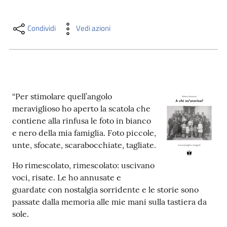
i
contenuti
Condividi
Vedi azioni
Risorse
online
“Per stimolare quell’angolo
meraviglioso ho aperto la scatola che
contiene alla rinfusa le foto in bianco
e nero della mia famiglia. Foto piccole,
unte, sfocate, scarabocchiate, tagliate.
Casa
Piani
Ho rimescolato, rimescolato: uscivano
voci, risate. Le ho annusate e
Archivio
guardate con nostalgia sorridente e le storie sono
storico
passate dalla memoria alle mie mani sulla tastiera da
sole.
Decentrate