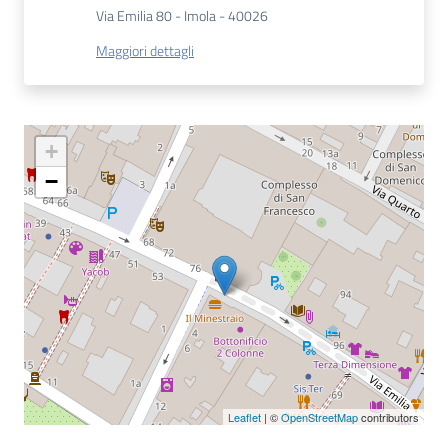
Via Emilia 80 - Imola - 40026
Catalogo
Maggiori dettagli
on line
Eventi
+
Chiedi al
−
bibliotecario
Avvisi
Orari
Leaflet
| ©
OpenStreetMap
contributors