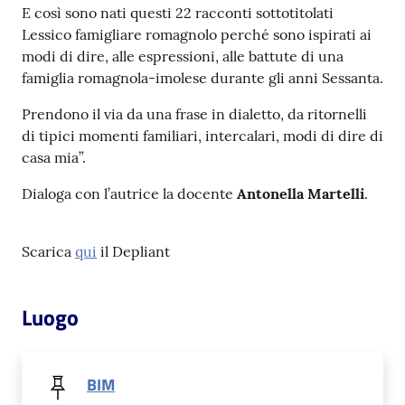
E così sono nati questi 22 racconti sottotitolati
Lessico famigliare romagnolo perché sono ispirati ai
Patto
modi di dire, alle espressioni, alle battute di una
per
famiglia romagnola-imolese durante gli anni Sessanta.
la
lettura
Prendono il via da una frase in dialetto, da ritornelli
di tipici momenti familiari, intercalari, modi di dire di
casa mia”.
Seguici
Dialoga con l’autrice la docente
Antonella Martelli
.
su
Scarica
qui
il Depliant
Luogo
BIM