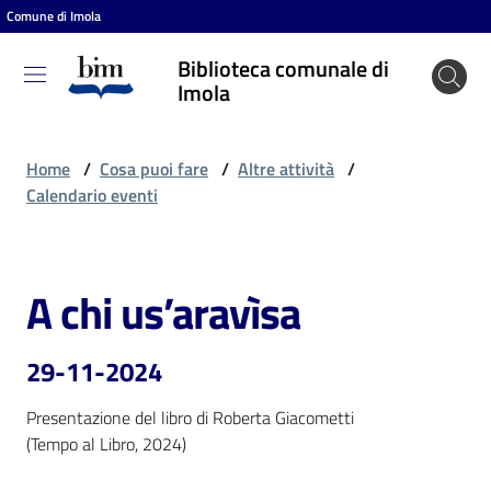
Comune di Imola
Vai al contenuto
Vai alla navigazione
Vai al footer
Biblioteca comunale di
Biblioteca
Imola
comunale
di Imola
Home
/
Cosa puoi fare
/
Altre attività
/
Calendario eventi
Entra
A chi us’aravìsa
Salta al contenuto
Cosa
puoi
29-11-2024
fare
Presentazione del libro di Roberta Giacometti

(Tempo al Libro, 2024)
Scopri