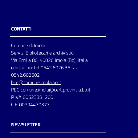
CONTATTI
Comune di Imola
Servizi Bibliotecari e archivistici
Via Emilia 80, 40026 Imola (Bo), Italia
centralino: tel 0542.6026.36 fax
0542.602602
bim@comune.imola.bo.it
PEC
comune.imola@cert.provincia.bo.it
P.IVA 00523381200
C.F. 00794470377
NEWSLETTER