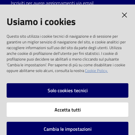
Iscriviti per avere aggiornamenti via email
AMMINISTRAZIONE TRASPARENTE
Usiamo i cookies
I dati personali pubblicati sono riutilizzabili
Questo sito utilizza i cookie tecnici di navigazione e di sessione per
solo alle condizioni previste dalla direttiva
garantire un miglior servizio di navigazione del sito, e cookie analitici per
comunitaria 2003/98/CE e dal d.lgs. 36/2006
raccogliere informazioni sull'uso del sito da parte degli utenti. Utilizza
anche cookie di profilazione dell'utente per fini statistici. I cookie di
SOCIAL
profilazione puoi decidere se abilitarli o meno cliccando sul pulsante
'Cambia le impostazioni'. Per saperne di più su come disabilitare i cookie
oppure abilitarne solo alcuni, consulta la nostra
Cookie Policy.
Facebook
Youtube
Instagram
Solo cookies tecnici
Vai alla pagina
Accetta tutti
Privacy
Note legali
Cambia le impostazioni