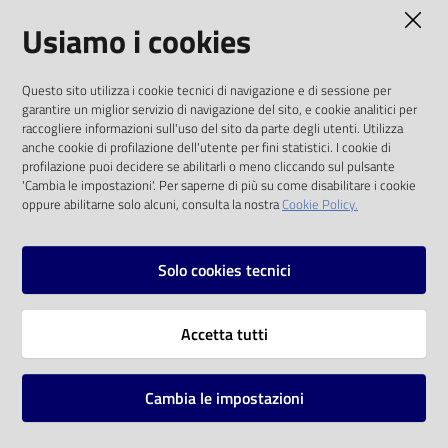
AMMINISTRAZIONE TRASPARENTE
Usiamo i cookies
Catalogo
on line
I dati personali pubblicati sono riutilizzabili
Questo sito utilizza i cookie tecnici di navigazione e di sessione per
solo alle condizioni previste dalla direttiva
Eventi
garantire un miglior servizio di navigazione del sito, e cookie analitici per
comunitaria 2003/98/CE e dal d.lgs. 36/2006
raccogliere informazioni sull'uso del sito da parte degli utenti. Utilizza
anche cookie di profilazione dell'utente per fini statistici. I cookie di
Chiedi al
SOCIAL
profilazione puoi decidere se abilitarli o meno cliccando sul pulsante
bibliotecario
'Cambia le impostazioni'. Per saperne di più su come disabilitare i cookie
oppure abilitarne solo alcuni, consulta la nostra
Cookie Policy.
Facebook
Youtube
Instagram
Avvisi
Solo cookies tecnici
Orari
Vai alla pagina
Accetta tutti
Privacy
Note legali
Cambia le impostazioni
Mappa del sito