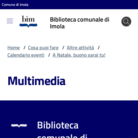
Comune di Imola
Vai al contenuto
Vai alla navigazione
Vai al footer
Biblioteca comunale di
Biblioteca
Imola
comunale
di Imola
Home
/
Cosa puoi fare
/
Altre attività
/
Calendario eventi
/
A Natale, buono sarai tu!
Entra
Multimedia
Cosa
puoi
fare
Biblioteca
Scopri
comunale di