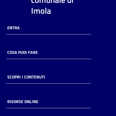
i
Imola
contenuti
ENTRA
Risorse
online
COSA PUOI FARE
Casa
SCOPRI I CONTENUTI
Piani
Archivio
storico
RISORSE ONLINE
Decentrate