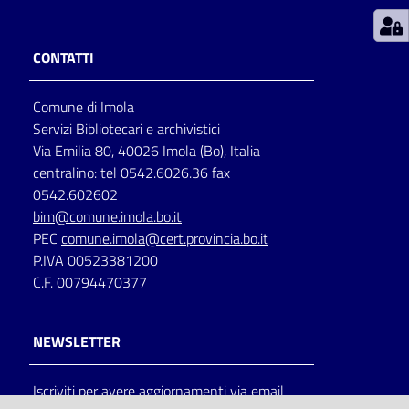
Patto
CONTATTI
per
la
Comune di Imola
lettura
Servizi Bibliotecari e archivistici
Via Emilia 80, 40026 Imola (Bo), Italia
centralino: tel 0542.6026.36 fax
Seguici
0542.602602
su
bim@comune.imola.bo.it
PEC
comune.imola@cert.provincia.bo.it
P.IVA 00523381200
C.F. 00794470377
NEWSLETTER
Iscriviti per avere aggiornamenti via email