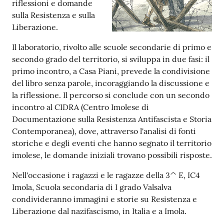
riflessioni e domande
sulla Resistenza e sulla
Patto
Liberazione.
per
Il laboratorio, rivolto alle scuole secondarie di primo e
la
secondo grado del territorio, si sviluppa in due fasi: il
lettura
primo incontro, a Casa Piani, prevede la condivisione
del libro senza parole, incoraggiando la discussione e
la riflessione. Il percorso si conclude con un secondo
Seguici
incontro al CIDRA (Centro Imolese di
su
Documentazione sulla Resistenza Antifascista e Storia
Contemporanea), dove, attraverso l'analisi di fonti
storiche e degli eventi che hanno segnato il territorio
imolese, le domande iniziali trovano possibili risposte.
Nell‘occasione i ragazzi e le ragazze della 3^ E, IC4
Imola, Scuola secondaria di I grado Valsalva
condivideranno immagini e storie su Resistenza e
Liberazione dal nazifascismo, in Italia e a Imola.