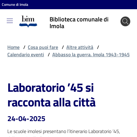
Comune di Imola
Vai al contenuto
Vai alla navigazione
Vai al footer
Biblioteca comunale di
Biblioteca
Imola
comunale
di Imola
Home
/
Cosa puoi fare
/
Altre attività
/
Calendario eventi
/
Abbasso la guerra. Imola 1943-1945
Entra
Laboratorio ’45 si
Salta al contenuto
Cosa
racconta alla città
puoi
fare
24-04-2025
Le scuole imolesi presentano l’itinerario Laboratorio ‘45, 
Scopri