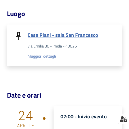
Catalogo
Luogo
on line
Eventi
Casa Piani - sala San Francesco
Chiedi al
via Emilia 80 - Imola - 40026
bibliotecario
Maggiori dettagli
Avvisi
Orari
Date e orari
24
07:00 -
Inizio evento
APRILE