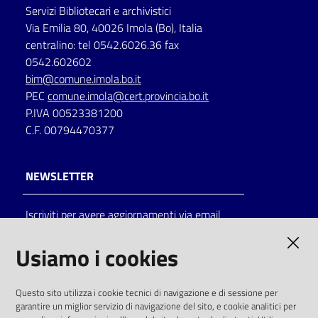
Servizi Bibliotecari e archivistici
Via Emilia 80, 40026 Imola (Bo), Italia
centralino: tel 0542.6026.36 fax
0542.602602
bim@comune.imola.bo.it
PEC
comune.imola@cert.provincia.bo.it
P.IVA 00523381200
C.F. 00794470377
NEWSLETTER
Iscriviti per avere aggiornamenti via email
AMMINISTRAZIONE TRASPARENTE
Usiamo i cookies
I dati personali pubblicati sono riutilizzabili
Questo sito utilizza i cookie tecnici di navigazione e di sessione per
solo alle condizioni previste dalla direttiva
garantire un miglior servizio di navigazione del sito, e cookie analitici per
comunitaria 2003/98/CE e dal d.lgs. 36/2006