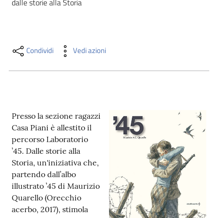
dalle storie alla Storia
i
contenuti
Condividi
Vedi azioni
Risorse
online
Presso la sezione ragazzi
Casa Piani è allestito il
percorso Laboratorio
Casa
’45. Dalle storie alla
Piani
Storia, un'iniziativa che,
partendo dall’albo
Archivio
illustrato ’45 di Maurizio
storico
Quarello (Orecchio
acerbo, 2017), stimola
Decentrate