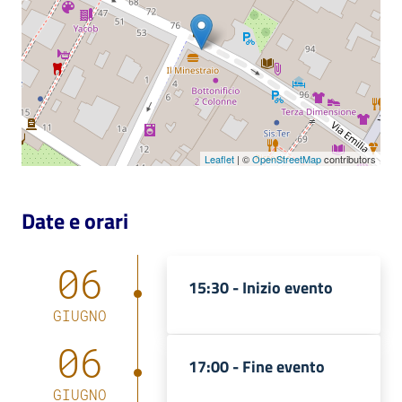
Catalogo
on line
Eventi
Chiedi al
Leaflet
| ©
OpenStreetMap
contributors
bibliotecario
Avvisi
Date e orari
Orari
06
15:30 -
Inizio evento
GIUGNO
06
17:00 -
Fine evento
GIUGNO