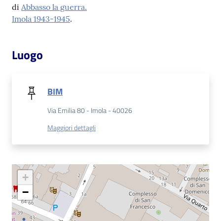
di
Abbasso la guerra.
Imola 1943-1945
.
Patto
per
la
Luogo
lettura
BIM
Seguici
Via Emilia 80 - Imola - 40026
su
Maggiori dettagli
+
−