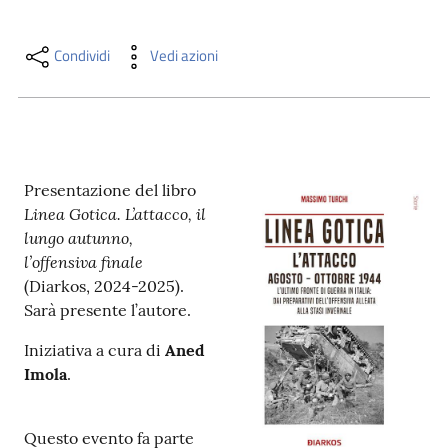
i
contenuti
Condividi
Vedi azioni
Risorse
online
Presentazione del libro
Linea Gotica. L’attacco, il
lungo autunno,
l’offensiva finale
(Diarkos, 2024-2025).
Casa
Sarà presente l’autore.
Piani
Iniziativa a cura di
Aned
Archivio
Imola
.
storico
Questo evento fa parte
Decentrate