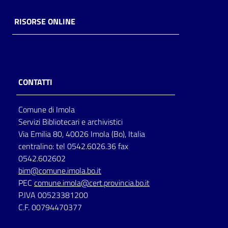
RISORSE ONLINE
CONTATTI
Comune di Imola
Servizi Bibliotecari e archivistici
Via Emilia 80, 40026 Imola (Bo), Italia
centralino: tel 0542.6026.36 fax
0542.602602
bim@comune.imola.bo.it
PEC
comune.imola@cert.provincia.bo.it
P.IVA 00523381200
C.F. 00794470377