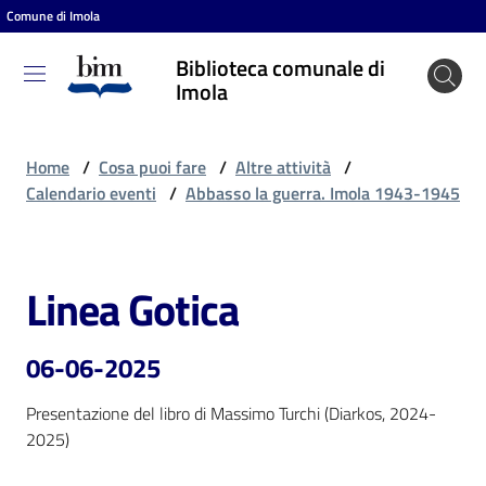
Comune di Imola
Vai al contenuto
Vai alla navigazione
Vai al footer
Biblioteca comunale di
Biblioteca
Imola
comunale
di Imola
Home
/
Cosa puoi fare
/
Altre attività
/
Calendario eventi
/
Abbasso la guerra. Imola 1943-1945
Entra
Linea Gotica
Salta al contenuto
Cosa
puoi
06-06-2025
fare
Presentazione del libro di Massimo Turchi (Diarkos, 2024-
2025)
Scopri