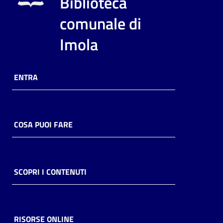
Biblioteca
i
contenuti
comunale di
Imola
Risorse
online
ENTRA
COSA PUOI FARE
Casa
Piani
SCOPRI I CONTENUTI
Archivio
storico
RISORSE ONLINE
Decentrate