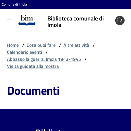
Comune di Imola
Vai al contenuto
Vai alla navigazione
Vai al footer
Biblioteca comunale di
Biblioteca
Imola
comunale
di Imola
Home
/
Cosa puoi fare
/
Altre attività
/
Calendario eventi
/
Abbasso la guerra. Imola 1943-1945
/
Entra
Visita guidata alla mostra
Documenti
Cosa
puoi
fare
Scopri