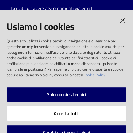
Iscriviti per avere aggiornamenti via email
Catalogo
on line
AMMINISTRAZIONE TRASPARENTE
Usiamo i cookies
Eventi
I dati personali pubblicati sono riutilizzabili
Questo sito utilizza i cookie tecnici di navigazione e di sessione per
solo alle condizioni previste dalla direttiva
garantire un miglior servizio di navigazione del sito, e cookie analitici per
Chiedi al
comunitaria 2003/98/CE e dal d.lgs. 36/2006
raccogliere informazioni sull'uso del sito da parte degli utenti. Utilizza
bibliotecario
anche cookie di profilazione dell'utente per fini statistici. I cookie di
SOCIAL
profilazione puoi decidere se abilitarli o meno cliccando sul pulsante
Avvisi
'Cambia le impostazioni'. Per saperne di più su come disabilitare i cookie
oppure abilitarne solo alcuni, consulta la nostra
Cookie Policy.
Facebook
Youtube
Instagram
Orari
Solo cookies tecnici
Vai alla pagina
Accetta tutti
Privacy
Note legali
Cambia le impostazioni