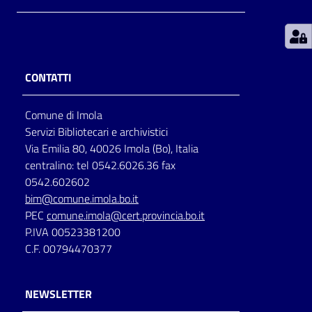
Patto
per
la
CONTATTI
lettura
Comune di Imola
Servizi Bibliotecari e archivistici
Seguici
Via Emilia 80, 40026 Imola (Bo), Italia
su
centralino: tel 0542.6026.36 fax
0542.602602
bim@comune.imola.bo.it
PEC
comune.imola@cert.provincia.bo.it
P.IVA 00523381200
C.F. 00794470377
NEWSLETTER