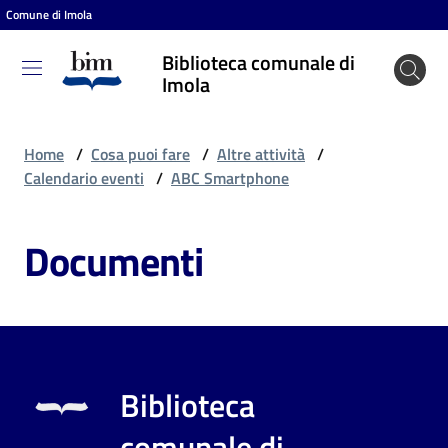
Comune di Imola
Vai al contenuto
Vai alla navigazione
Vai al footer
Biblioteca comunale di
Biblioteca
Imola
comunale
di Imola
Home
/
Cosa puoi fare
/
Altre attività
/
Calendario eventi
/
ABC Smartphone
Entra
Documenti
Cosa
puoi
fare
Biblioteca
Scopri
comunale di