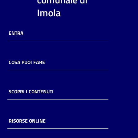
i
Imola
contenuti
ENTRA
Risorse
online
COSA PUOI FARE
Casa
SCOPRI I CONTENUTI
Piani
Archivio
storico
RISORSE ONLINE
Decentrate