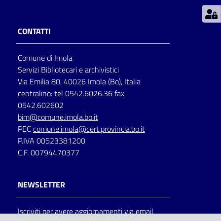
Patto
CONTATTI
per
la
Comune di Imola
lettura
Servizi Bibliotecari e archivistici
Via Emilia 80, 40026 Imola (Bo), Italia
centralino: tel 0542.6026.36 fax
Seguici
0542.602602
su
bim@comune.imola.bo.it
PEC
comune.imola@cert.provincia.bo.it
P.IVA 00523381200
C.F. 00794470377
NEWSLETTER
Iscriviti per avere aggiornamenti via email