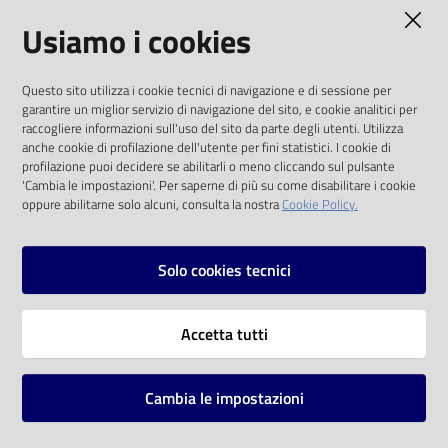
AMMINISTRAZIONE TRASPARENTE
Usiamo i cookies
Catalogo
on line
I dati personali pubblicati sono riutilizzabili
Questo sito utilizza i cookie tecnici di navigazione e di sessione per
solo alle condizioni previste dalla direttiva
Eventi
garantire un miglior servizio di navigazione del sito, e cookie analitici per
comunitaria 2003/98/CE e dal d.lgs. 36/2006
raccogliere informazioni sull'uso del sito da parte degli utenti. Utilizza
anche cookie di profilazione dell'utente per fini statistici. I cookie di
Chiedi al
SOCIAL
profilazione puoi decidere se abilitarli o meno cliccando sul pulsante
bibliotecario
'Cambia le impostazioni'. Per saperne di più su come disabilitare i cookie
oppure abilitarne solo alcuni, consulta la nostra
Cookie Policy.
Facebook
Youtube
Instagram
Avvisi
Solo cookies tecnici
Orari
Vai alla pagina
Accetta tutti
Privacy
Note legali
Cambia le impostazioni
Mappa del sito