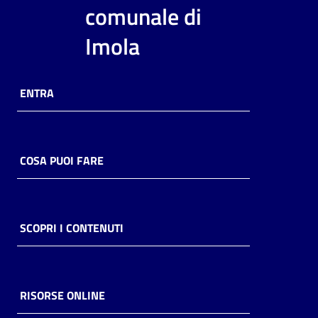
i
comunale di
contenuti
Imola
Risorse
ENTRA
online
COSA PUOI FARE
Casa
Piani
SCOPRI I CONTENUTI
Archivio
storico
RISORSE ONLINE
Decentrate