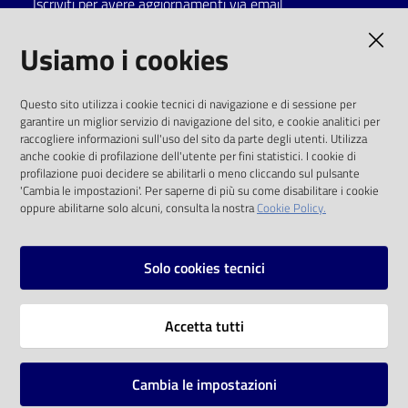
Iscriviti per avere aggiornamenti via email
Catalogo
AMMINISTRAZIONE TRASPARENTE
Usiamo i cookies
on line
I dati personali pubblicati sono riutilizzabili
Eventi
Questo sito utilizza i cookie tecnici di navigazione e di sessione per
solo alle condizioni previste dalla direttiva
garantire un miglior servizio di navigazione del sito, e cookie analitici per
comunitaria 2003/98/CE e dal d.lgs. 36/2006
raccogliere informazioni sull'uso del sito da parte degli utenti. Utilizza
Chiedi al
anche cookie di profilazione dell'utente per fini statistici. I cookie di
bibliotecario
SOCIAL
profilazione puoi decidere se abilitarli o meno cliccando sul pulsante
'Cambia le impostazioni'. Per saperne di più su come disabilitare i cookie
oppure abilitarne solo alcuni, consulta la nostra
Cookie Policy.
Avvisi
Facebook
Youtube
Instagram
Orari
Solo cookies tecnici
Vai alla pagina
Accetta tutti
Privacy
Note legali
Cambia le impostazioni