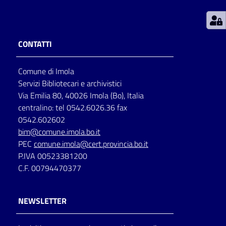
Patto
per
CONTATTI
la
lettura
Comune di Imola
Servizi Bibliotecari e archivistici
Via Emilia 80, 40026 Imola (Bo), Italia
Seguici
centralino: tel 0542.6026.36 fax
su
0542.602602
bim@comune.imola.bo.it
PEC
comune.imola@cert.provincia.bo.it
P.IVA 00523381200
C.F. 00794470377
NEWSLETTER