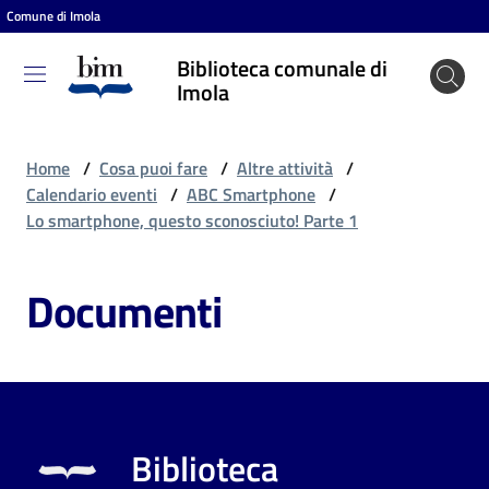
Comune di Imola
Vai al contenuto
Vai alla navigazione
Vai al footer
Biblioteca comunale di
Biblioteca
Imola
comunale
di Imola
Home
/
Cosa puoi fare
/
Altre attività
/
Calendario eventi
/
ABC Smartphone
/
Lo smartphone, questo sconosciuto! Parte 1
Entra
Documenti
Cosa
puoi
fare
Biblioteca
Scopri